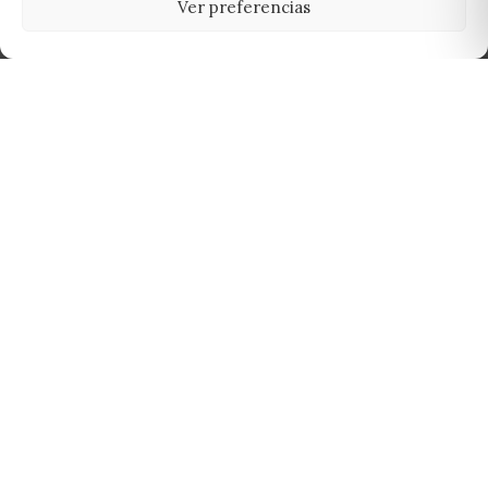
Ver preferencias
Tu grow shop de confianza en
Casarrubios del Monte. Semillas, cultivo,
nutrición y accesorios para el cultivador
exigente.