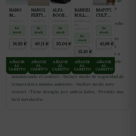
calefacción hasta 8 grados. También incluye función de
auto-limpieza para mayor comodidad. -Incorpora la
NANO
NANO2
ALFA
BANDEJA
MAPITO
M
FERTILIZANTE
BOOST
ROLL
CULTIWOOL
función «I feel» con ajuste automático de la
FERTILIZANTE
ALL IN
1L
TRAY
80L
CULTIVO
CULTIVO
CULTIVO
BANDEJAS
CULTIVO
temperatura. -Utiliza el gas R32, amigable con el medio
ALL IN
ONE
PARA
DE
En
En
En
En
CULTIVO
ONE
ambiente. -El modo noche silencioso permite
(FLORACIÓN
CULTIVO
stock
stock
stock
stock
PARA
Y
1M
En
descansar cómodamente sin escuchar sonido del aire
stock
CULTIVO
FINALIZACIÓN)
16,92
€
40,11
€
30,04
€
41,68
€
acondicionado. -Permite control remoto por Wi-Fi,
DE
10L
MADRES
15,10
€
opcional. En definitiva, está diseñado para aumentar o
2L
disminuir rápidamente la temperatura del lugar donde
AÑADIR
AÑADIR
AÑADIR
AÑADIR
AÑADIR
AL
AL
AL
AL
AL
esté instalado con un bajo consumo de energía y
CARRITO
CARRITO
CARRITO
CARRITO
CARRITO
maximizando el confort. -Incluye modo de seguridad de
temperatura mínima ambiente. -Incluye modo auto
restart. -Tiene desagüe por ambos lados. -Permite una
fácil instalación.