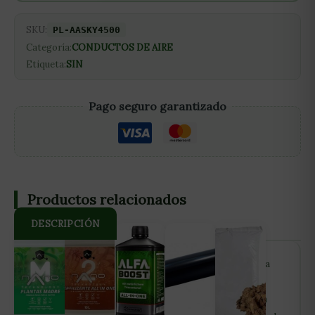
SKU:
PL-AASKY4500
Categoría:
CONDUCTOS DE AIRE
Etiqueta:
SIN
Pago seguro garantizado
Productos relacionados
DESCRIPCIÓN
Aire acondicionado Skyluxe 4500 frigorías: -Lleva la
tecnología «DC Inverter» para mayor ahorro
energético. -Incluye bomba de calor de 5,1 kW para