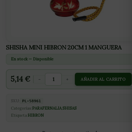
SHISHA MINI HIBRON 20CM 1 MANGUERA
En stock — Disponible
5,14
€
-
+
AÑADIR AL CARRITO
SKU:
PL-58961
Categorías:
PARAFERNALIA
,
SHISAS
Etiqueta:
HIBRON