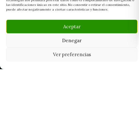
tecnologías nos permitirá procesar datos como el comportamiento de navegación o
las identificaciones únicas en este sitio. No consentir o retirar el consentimiento,
puede afectar negativamente a ciertas características y funciones.
Aceptar
Denegar
Ver preferencias
Tu grow shop de confianza en
Casarrubios del Monte. Semillas, cultivo,
nutrición y accesorios para el cultivador
exigente.