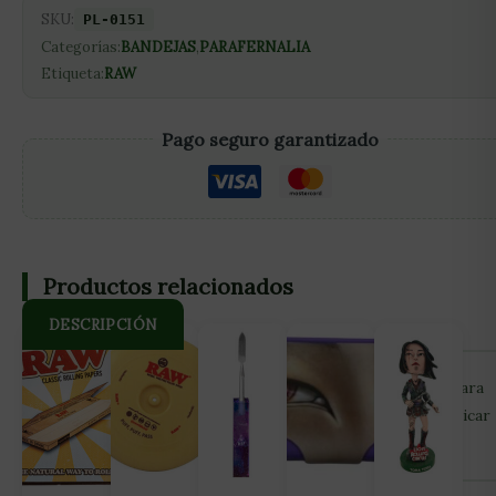
SKU:
PL-0151
Categorías:
BANDEJAS
,
PARAFERNALIA
Etiqueta:
RAW
Pago seguro garantizado
Productos relacionados
DESCRIPCIÓN
RAW BANDEJA PEQUEÑA Bandeja de liar metálica Raw para
fumadores. Ideal para no ensuciar en el momento de fabricar
los cigarrillos. Medidas: 27,50×17,50cm.