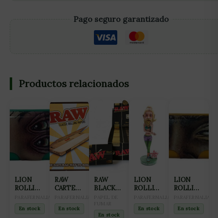
Pago seguro garantizado
Productos relacionados
LION
RAW
RAW
LION
LION
ROLLING
CARTEL
BLACK
ROLLING
ROLLING
CIRCUS
METAL
SINGLE
CIRCUS
CIRCUS
PARAFERNALIA
PARAFERNALIA
PAPEL DE
PARAFERNALIA
PARAFERNALIA
PORTALIBRILLOS
RETRO
WIDE
FUMAR
FIGURA
PORTALIBRI
En stock
En stock
En stock
En stock
METAL
DOUBLE
RESINA
METAL
En stock