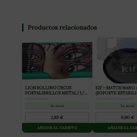
Productos relacionados
LION ROLLING CIRCUS
KIF – MATCH NANO
PORTALIBRILLOS METAL 1 1/4
(SOPORTE ESTABILI
VERDE RUBY (1UD)
BONG)
PARAFERNALIA
ACCESORIOS FUMADOR
En stock
En stock
2,83
€
6,80
€
AÑADIR AL CARRITO
AÑADIR AL CA