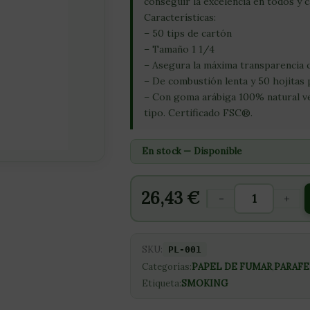
conseguir la excelencia en todos y 
Características:
– 50 tips de cartón
– Tamaño 1 1/4
– Asegura la máxima transparencia c
– De combustión lenta y 50 hojitas p
– Con goma arábiga 100% natural veg
tipo. Certificado FSC®.
En stock — Disponible
26,43
€
-
+
SKU:
PL-001
Categorías:
PAPEL DE FUMAR
,
PARAFE
Etiqueta:
SMOKING