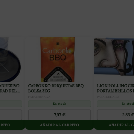
 ADHESIVO
CARBONKO BRIQUETAS BBQ
LION ROLLING CI
DAD DEL
BOLSA 3KG
PORTALIBRILLOS M
AZUL SILVERFUCK
PARAFERNALIA
PARAFERNALIA
JELLYBELLY (1UD)
En stock
En stoc
7,97
€
2,83
RRITO
AÑADIR AL CARRITO
AÑADIR AL 