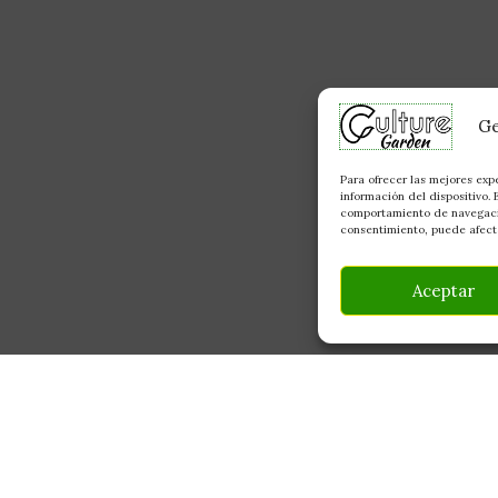
Ge
Para ofrecer las mejores exp
información del dispositivo.
comportamiento de navegación
consentimiento, puede afecta
Aceptar
INFORMACIÓN
CONTACTO
Av Monte Boyal, 54 — 