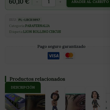
60,10
€
-
+
AÑADIR AL CARRITO
SKU:
PL-LRCD3097
Categoría:
PARAFERNALIA
Etiqueta:
LION ROLLING CIRCUS
Pago seguro garantizado
Productos relacionados
DESCRIPCIÓN
Para los fanáticos del humo y el trap, lanzamos esta edición
limitada de papel regular y king size, mini tips, bandeja para