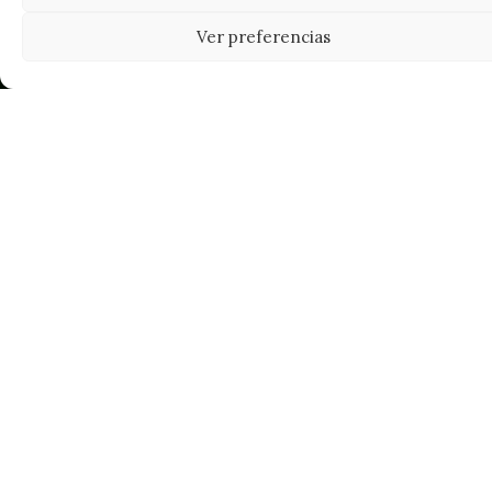
Ver preferencias
Tu grow shop de confianza en
Casarrubios del Monte. Semillas, cultivo,
nutrición y accesorios para el cultivador
exigente.
INFORMACIÓN
Mi Cuenta
Carrito
¿Dónde está mi pedido?
FAQ's
Noticias y Artículos