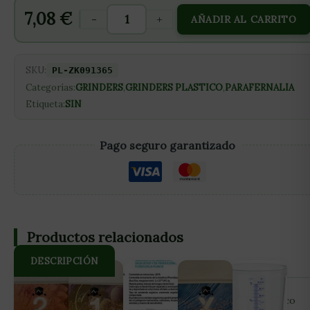
7,08
€
-
+
AÑADIR AL CARRITO
SKU:
PL-ZK091365
Categorías:
GRINDERS
,
GRINDERS PLASTICO
,
PARAFERNALIA
Etiqueta:
SIN
Pago seguro garantizado
Productos relacionados
DESCRIPCIÓN
Ginder con imágen de calavera, 4 partes, cierre magnético