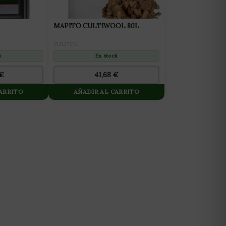
MAPITO CULTIWOOL 80L
CULTIVO
k
En stock
€
41,68
€
CARRITO
AÑADIR AL CARRITO