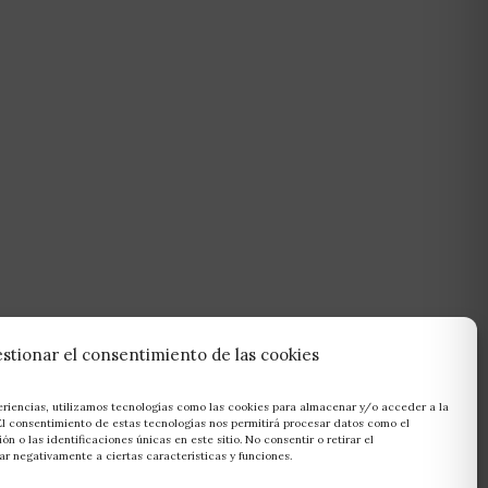
stionar el consentimiento de las cookies
eriencias, utilizamos tecnologías como las cookies para almacenar y/o acceder a la
 El consentimiento de estas tecnologías nos permitirá procesar datos como el
 o las identificaciones únicas en este sitio. No consentir o retirar el
r negativamente a ciertas características y funciones.