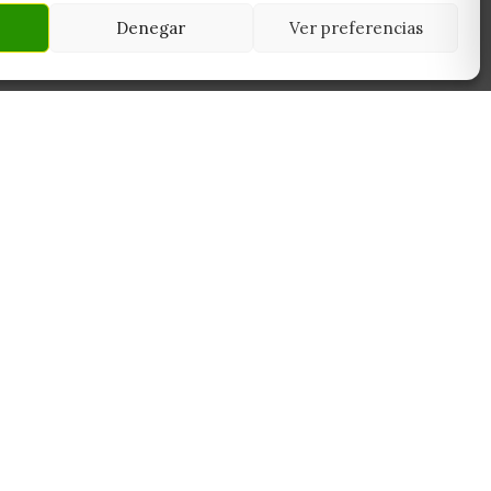
Denegar
Ver preferencias
NEWSLETTER
45950
Suscríbete y recibe las últimas ofertas,
 Toledo
novedades y consejos de cultivo antes que
nadie.
Suscribirme
Sin spam. Cancela cuando quieras.