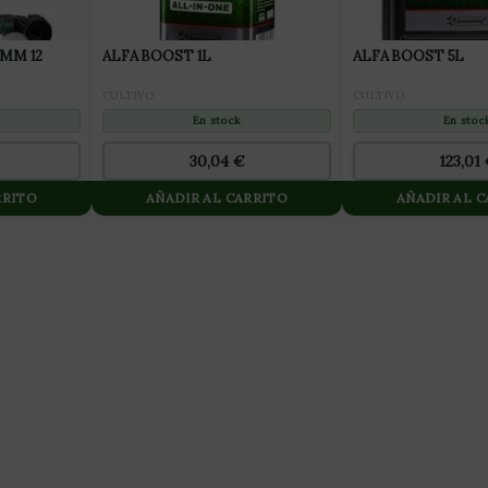
MM 12
ALFA BOOST 1L
ALFA BOOST 5L
CULTIVO
CULTIVO
En stock
En stoc
30,04
€
123,01
RRITO
AÑADIR AL CARRITO
AÑADIR AL 