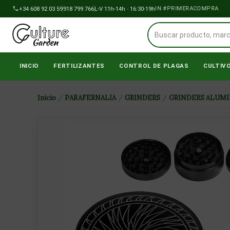
Ir
+34 608 92 03 59
OFERTA NUEVOS CLIENTES: 15% DTO CON #PRIMERACOMPRA
918 799 766
L-V 11h-14h · 16:30-19h
al
contenido
INICIO
FERTILIZANTES
CONTROL DE PLAGAS
CULTIV
Inicio
/
PARAFERNALIA
/
GRINDERS
/
GRINDERS ALUMI