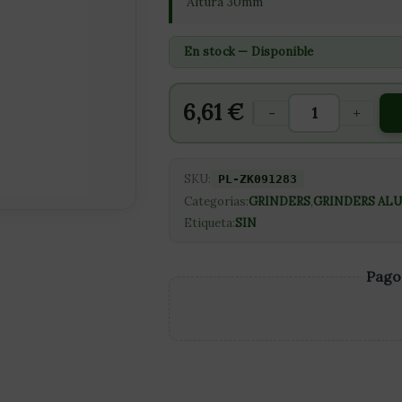
Altura 30mm
En stock — Disponible
6,61
€
-
+
SKU:
PL-ZK091283
Categorías:
GRINDERS
,
GRINDERS AL
Etiqueta:
SIN
Pago