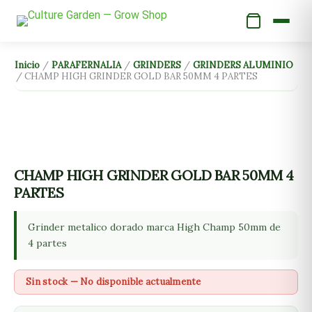
Ir
al
contenido
Inicio
/
PARAFERNALIA
/
GRINDERS
/
GRINDERS ALUMINIO
/ CHAMP HIGH GRINDER GOLD BAR 50MM 4 PARTES
CHAMP HIGH GRINDER GOLD BAR 50MM 4
PARTES
Grinder metalico dorado marca High Champ 50mm de
4 partes
Sin stock — No disponible actualmente