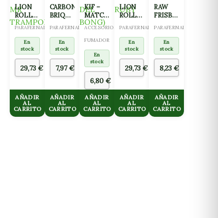
LION
CARBONKO
KIF –
LION
RAW
ROLLING
BRIQUETAS
MATCH
ROLLING
FRISBEE
CIRCUS
BBQ
NANO
CIRCUS
PUFF-
PARAFERNALIA
PARAFERNALIA
ACCESORIOS
PARAFERNALIA
PARAFERNALIA
FIGURA
BOLSA
ADHESIVO
FIGURA
PUFF-
RESINA
3KG
(SOPORTE
RESINA
PASS
FUMADOR
En
En
En
En
CRAFT
ESTABILIDAD
CRAFT
stock
stock
stock
stock
En
MR
DEL
RUBY
stock
TRAMPOLINE
BONG)
29,73
€
7,97
€
29,73
€
8,23
€
6,80
€
AÑADIR
AÑADIR
AÑADIR
AÑADIR
AÑADIR
AL
AL
AL
AL
AL
CARRITO
CARRITO
CARRITO
CARRITO
CARRITO