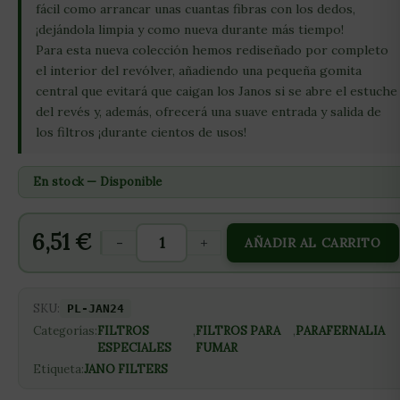
fácil como arrancar unas cuantas fibras con los dedos,
¡dejándola limpia y como nueva durante más tiempo!
Para esta nueva colección hemos rediseñado por completo
el interior del revólver, añadiendo una pequeña gomita
central que evitará que caigan los Janos si se abre el estuche
del revés y, además, ofrecerá una suave entrada y salida de
los filtros ¡durante cientos de usos!
En stock — Disponible
6,51
€
-
+
AÑADIR AL CARRITO
SKU:
PL-JAN24
Categorías:
FILTROS
,
FILTROS PARA
,
PARAFERNALIA
ESPECIALES
FUMAR
Etiqueta:
JANO FILTERS