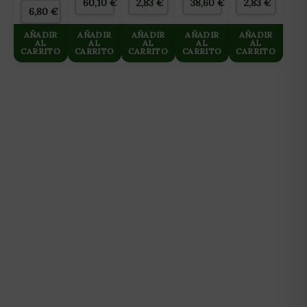
60,10
€
2,83
€
38,60
€
2,83
€
DEL
DUKI
NARANJA
AZUL
6,80
€
BONG)
NUEVA
MR
SILVERFUCK
EDICIÓN
TRAMPOLINE
&
AÑADIR
AÑADIR
AÑADIR
AÑADIR
AÑADIR
LIMITADA
(1UD)
JELLYBELLY
AL
AL
AL
AL
AL
CARRITO
CARRITO
CARRITO
CARRITO
CARRITO
(1UD)