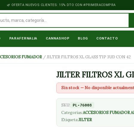
OFERTA NUEVOS CLIENTES: 15% DTO CON #PRIMERACOMPRA
O
PARAFERNALIA
CANNASHOP
BLOG
CONTACTO
CCESORIOS FUMADOR
/ JILTER FILTROS XL GLASS TIP 3UD CON 42
JILTER FILTROS XL G
Sin stock — No disponible actualmen
SKU:
PL-76008
Categorías:
ACCESORIOS FUMADOR
,
A
Etiqueta:
JILTER