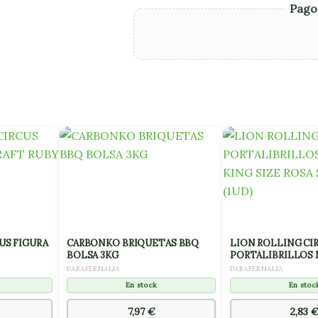
Pago
US FIGURA
CARBONKO BRIQUETAS BBQ
LION ROLLING CI
BOLSA 3KG
PORTALIBRILLOS 
SIZE ROSA SEXY SA
PARAFERNALIA
PARAFERNALIA
En stock
En stoc
7,97
€
2,83