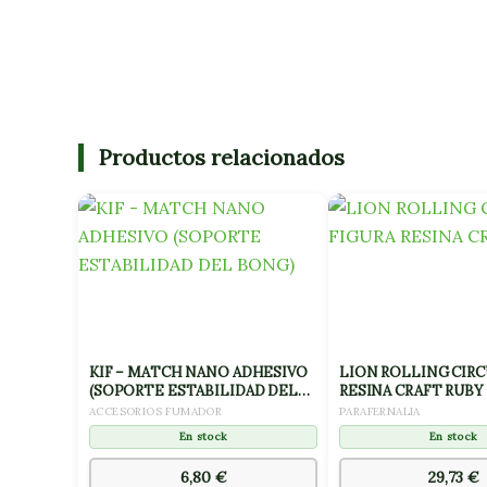
Productos relacionados
KIF – MATCH NANO ADHESIVO
LION ROLLING CIRC
(SOPORTE ESTABILIDAD DEL
RESINA CRAFT RUBY
BONG)
ACCESORIOS FUMADOR
PARAFERNALIA
En stock
En stock
6,80
€
29,73
€