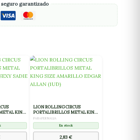
 seguro garantizado
RCUS
LION ROLLING CIRCUS
METAL KING
PORTALIBRILLOS METAL KING
DIE (1UD)
SIZE AMARILLO EDGAR ALLAN
PARAFERNALIA
(1UD)
k
En stock
€
2,83
€