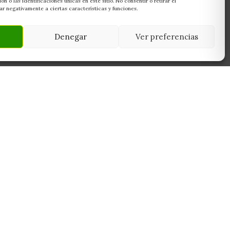
 o las identificaciones únicas en este sitio. No consentir o retirar el
r negativamente a ciertas características y funciones.
Denegar
Ver preferencias
NEWSLETTER
45950
Suscríbete y recibe las últimas ofertas,
 Toledo
novedades y consejos de cultivo antes que
nadie.
Suscribirme
Sin spam. Cancela cuando quieras.