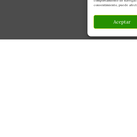
comportamiento de navegación
consentimiento, puede afecta
Aceptar
INFORMACIÓN
CONTACTO
Av Monte Boyal, 54 — 
Mi Cuenta
Casarrubios del Monte,
Carrito
info@culturegarden.es
¿Dónde está mi pedido?
+34 608 92 03 59
Lun–Vie: 9:00–19:00
FAQ's
Sáb: 10:00–14:00
Noticias y Artículos
Tienda