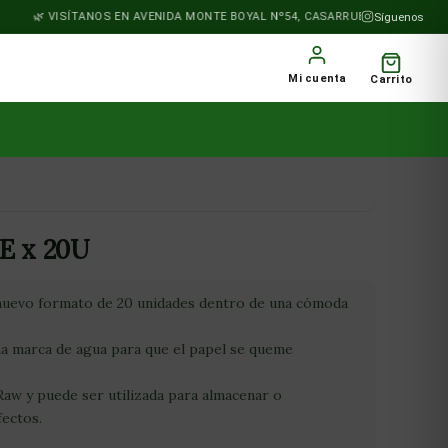
VISÍTANOS EN AVENIDA MONTE BOYAL Nº54, CASARRUBIOS DEL MONTE
Síguenos
Mi cuenta
Carrito
E x 20U
nuevo formato de 20 unidades dentro de una cómoda
a marca de agua para que el papel se queme
Raw y puede ser utilizada para almacenar o
ectos.