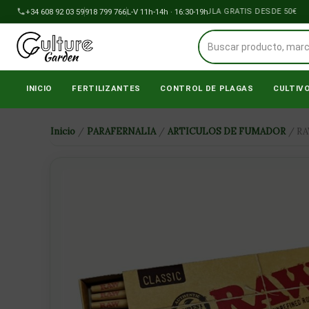
Ir
+34 608 92 03 59
918 799 766
ENVÍOS A PENÍNSULA GRATIS DESDE 50€
L-V 11h-14h · 16:30-19h
al
contenido
INICIO
FERTILIZANTES
CONTROL DE PLAGAS
CULTIV
Inicio
/
PARAFERNALIA
/
ARTICULOS DE FUMADOR
/ RA