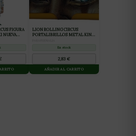
RCUS FIGURA
LION ROLLING CIRCUS
I NUEVA
PORTALIBRILLOS METAL KING
A
SIZE NARANJA MR
PARAFERNALIA
TRAMPOLINE (1UD)
k
En stock
€
2,83
€
CARRITO
AÑADIR AL CARRITO