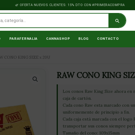
OFERTA NUEVOS CLIENTES: 15% DTO CON #PRIMERACOMPRA
O
PARAFERNALIA
CANNASHOP
BLOG
CONTACTO
W CONO KING SIZE x 20U
RAW CONO KING SIZ
Los conos Raw King Size ahora en 
caja de cartón.
Cada cono Raw esta marcado con un
uniformemente de principio a fin.
Cada caja está marcada con el logo 
transportar sus conos siempre perf
Tamaño del cono: 109x15mm