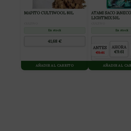
MAPITO CULTIWOOL 80L
ATAMI SACO JANECO
LIGHTMIX 50L
CULTIVO
CULTIVO
En stock
En stock
41,68
€
AHORA
ANTES
€9.61
€9.61
AÑADIR AL CARRITO
AÑADIR AL CA