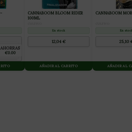
-
CANNABOOM BLOOM RIDER
CANNABOOM MORE
100ML
CULTIVO
CULTIVO
En stoc
En stock
25,10
12,04
€
AHORRAS
€0.00
RRITO
AÑADIR AL CARRITO
AÑADIR AL 