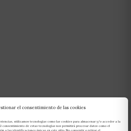
stionar el consentimiento de las cookies
eriencias, utilizamos tecnologías como las cookies para almacenar y/o acceder a la
 El consentimiento de estas tecnologías nos permitirá procesar datos como el
 o las identificaciones únicas en este sitio. No consentir o retirar el