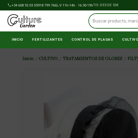
Ir
+34 608 92 03 59
918 799 766
ENVÍOS A PENÍNSULA GRATIS DESDE 50€
L-V 11h-14h · 16:30-19h
al
contenido
INICIO
FERTILIZANTES
CONTROL DE PLAGAS
CULTIV
Inicio
/
CULTIVO
/
TRATAMIENTOS DE OLORES
/
FILT