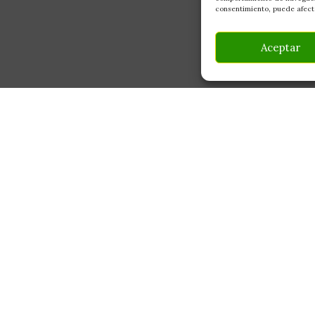
consentimiento, puede afecta
Aceptar
INFORMACIÓN
CONTACTO
Av Monte Boyal, 54 — 
Mi Cuenta
Casarrubios del Monte,
Carrito
info@culturegarden.es
¿Dónde está mi pedido?
+34 608 92 03 59
Lun–Vie: 9:00–19:00
FAQ's
Sáb: 10:00–14:00
Noticias y Artículos
Tienda