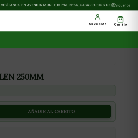
SÍTANOS EN AVENIDA MONTE BOYAL Nº54, CASARRUBIOS DEL MONTE
Síguenos
Mi cuenta
Carrito
OLEN 250MM
AÑADIR AL CARRITO