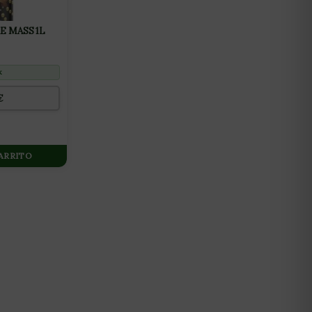
 MASS 1L
k
€
CARRITO