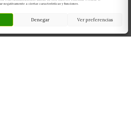
r negativamente a ciertas características y funciones.
Denegar
Ver preferencias
NEWSLETTER
45950
Suscríbete y recibe las últimas ofertas,
 Toledo
novedades y consejos de cultivo antes que
nadie.
Suscribirme
Sin spam. Cancela cuando quieras.