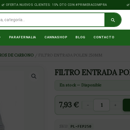
OFERTA NUEVOS CLIENTES: 15% DTO CON #PRIMERACOMPRA
VI
O
PARAFERNALIA
CANNASHOP
BLOG
CONTACTO
FILTRO
ROS DE CARBONO
/ FILTRO ENTRADA POLEN 250MM
ENTRADA
POLEN
FILTRO ENTRADA P
250MM
cantidad
En stock — Disponible
7,93
€
-
+
SKU:
PL-FEP250