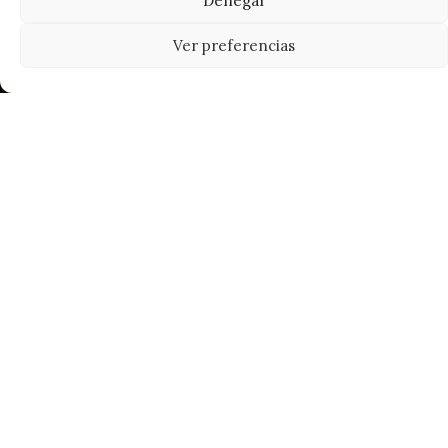
Denegar
Ver preferencias
Tu grow shop de confianza en
Casarrubios del Monte. Semillas, cultivo,
nutrición y accesorios para el cultivador
exigente.
INFORMACIÓN
Mi Cuenta
Carrito