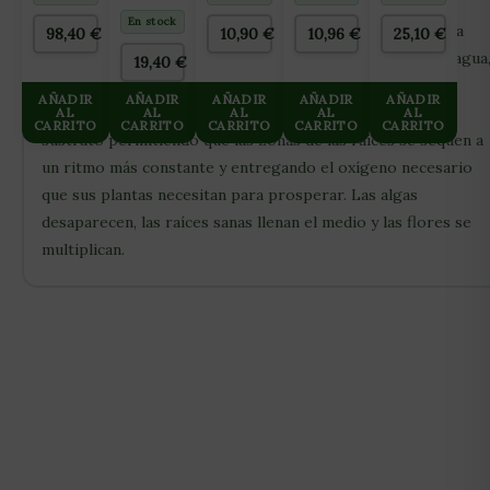
espacio en el ciclo vegetativo. Llene la tapa con agua y
CUADRADA
&
PARA
BUFFERED
En stock
nutrientes a mano o automatice con FloraClips. Cada tapa
98,40
€
10,90
€
10,96
€
25,10
€
CULTIVO
50 L
cuenta con 26 rejillas diseñadas con flores que entregan agua
100x100CM
19,40
€
nutrientes y aire al medio mientras bloquea la luz. El
AÑADIR
AÑADIR
AÑADIR
AÑADIR
AÑADIR
FloraCap cubre estratégicamente la parte superior del
AL
AL
AL
AL
AL
CARRITO
CARRITO
CARRITO
CARRITO
CARRITO
sustrato permitiendo que las zonas de las raíces se sequen a
un ritmo más constante y entregando el oxígeno necesario
que sus plantas necesitan para prosperar. Las algas
desaparecen, las raíces sanas llenan el medio y las flores se
multiplican.