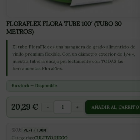
FLORAFLEX FLORA TUBE 100′ (TUBO 30
METROS)
El tubo FloraFlex es una manguera de grado alimenticio de
vinilo premium flexible. Con un diámetro exterior de 1/4 «,
nuestra tubería encaja perfectamente con TODAS las
herramientas FloraFlex.
En stock — Disponible
20,29
€
-
+
AÑADIR AL CARRITO
SKU:
PL-FFT30M
Categorías:
CULTIVO
,
RIEGO