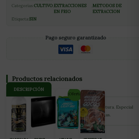
Categorías:
CULTIVO
,
EXTRACCIONES
,
METODOS DE
EN FRIO
EXTRACCION
Etiqueta:
SIN
Pago seguro garantizado
Productos relacionados
DESCRIPCIÓN
¡Oferta!
Malla de gran resistencia y calidad. Doble costura. Especial
para extracción de polen y resina de las plantas.