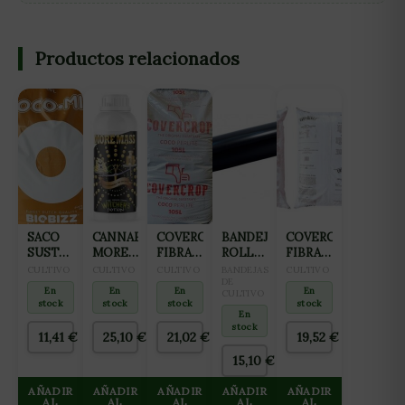
Productos relacionados
SACO
CANNABOOM
COVERCROP
BANDEJA
COVERCROP
SUSTRATO
MORE
FIBRA
ROLL
FIBRA
COCO-
MASS
DE
TRAY
DE
CULTIVO
CULTIVO
CULTIVO
BANDEJAS
CULTIVO
MIX
1L
COCO
PARA
DE
COCO
En
En
En
En
CULTIVO
50L
CON
CULTIVO
105L
stock
stock
stock
stock
BIOBIZZ
PERLITA
1M
En
stock
105L
11,41
€
25,10
€
21,02
€
19,52
€
15,10
€
AÑADIR
AÑADIR
AÑADIR
AÑADIR
AÑADIR
AL
AL
AL
AL
AL