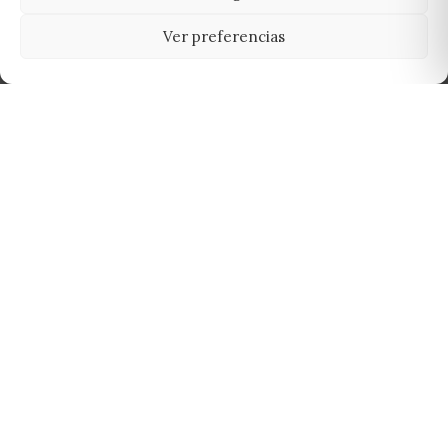
Ver preferencias
Tu grow shop de confianza en
Casarrubios del Monte. Semillas, cultivo,
nutrición y accesorios para el cultivador
exigente.