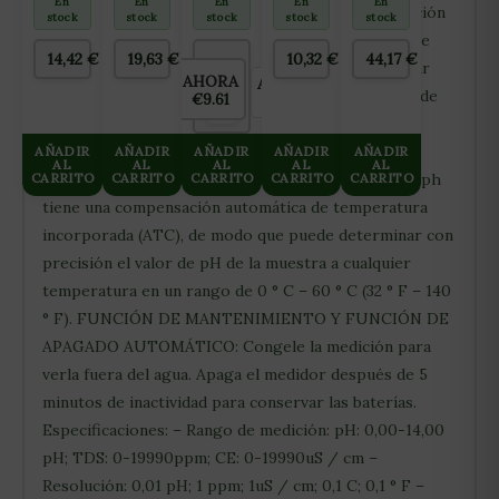
En
En
En
En
En
PEBLES
AUTOMÁTICA: El medidor de pH EZ tiene una función
CON
50L
50L
stock
stock
stock
stock
stock
45L
PERLITA
de compensación automática de temperatura que se
(ARCILLA
105L
14,42
€
19,63
€
10,32
€
44,17
€
ajusta a la temperatura y la calidad del agua para dar
EXPANDIDA
AHORA
AHORRAS
ANTES
8×16)
lecturas de pH casi instantáneamente. Además, puede
€9.61
€0.00
€9.61
calibrar el comprobador con un botón de un toque
utilizando el polvo tampón EZ. COMPENSACIÓN
AÑADIR
AÑADIR
AÑADIR
AÑADIR
AÑADIR
AL
AL
AL
AL
AL
CARRITO
AUTOMÁTICA DE TEMPERATURA: El medidor de ph
CARRITO
CARRITO
CARRITO
CARRITO
tiene una compensación automática de temperatura
incorporada (ATC), de modo que puede determinar con
precisión el valor de pH de la muestra a cualquier
temperatura en un rango de 0 ° C – 60 ° C (32 ° F – 140
° F). FUNCIÓN DE MANTENIMIENTO Y FUNCIÓN DE
APAGADO AUTOMÁTICO: Congele la medición para
verla fuera del agua. Apaga el medidor después de 5
minutos de inactividad para conservar las baterías.
Especificaciones: – Rango de medición: pH: 0,00-14,00
pH; TDS: 0-19990ppm; CE: 0-19990uS / cm –
Resolución: 0,01 pH; 1 ppm; 1uS / cm; 0,1 C; 0,1 ° F –