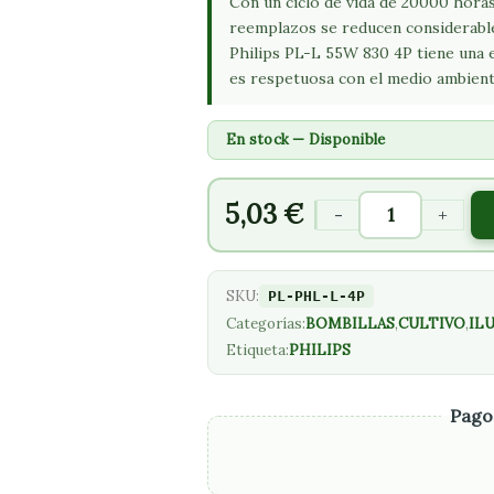
CÁLIDA
Con un ciclo de vida de 20000 hora
reemplazos se reducen considerabl
cantidad
Philips PL-L 55W 830 4P tiene una et
es respetuosa con el medio ambient
En stock — Disponible
5,03
€
-
+
SKU:
PL-PHL-L-4P
Categorías:
BOMBILLAS
,
CULTIVO
,
IL
Etiqueta:
PHILIPS
Pago