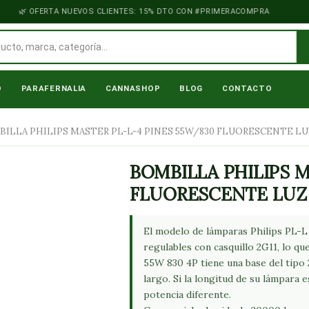
OFERTA NUEVOS CLIENTES: 15% DTO CON #PRIMERACOMPRA
O
PARAFERNALIA
CANNASHOP
BLOG
CONTACTO
BOMBILLA
ILLA PHILIPS MASTER PL-L-4 PINES 55W/830 FLUORESCENTE LU
PHILIPS
MASTER
BOMBILLA PHILIPS M
PL-
FLUORESCENTE LUZ
L-
4
El modelo de lámparas Philips PL-L
PINES
regulables con casquillo 2G11, lo qu
55W/830
55W 830 4P tiene una base del tipo 
FLUORESCENTE
largo. Si la longitud de su lámpara 
LUZ
potencia diferente.