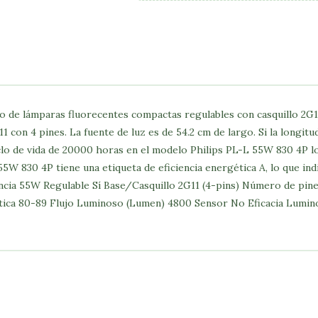
 de lámparas fluorecentes compactas regulables con casquillo 2G11,
1 con 4 pines. La fuente de luz es de 54.2 cm de largo. Si la longit
iclo de vida de 20000 horas en el modelo Philips PL-L 55W 830 4P 
W 830 4P tiene una etiqueta de eficiencia energética A, lo que ind
a 55W Regulable Sí Base/Casquillo 2G11 (4-pins) Número de pine
ática 80-89 Flujo Luminoso (Lumen) 4800 Sensor No Eficacia Lum