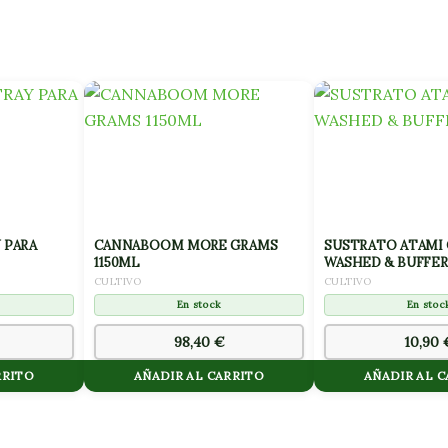
 PARA
CANNABOOM MORE GRAMS
SUSTRATO ATAMI
1150ML
WASHED & BUFFER
CULTIVO
CULTIVO
En stock
En stoc
98,40
€
10,90
RRITO
AÑADIR AL CARRITO
AÑADIR AL 