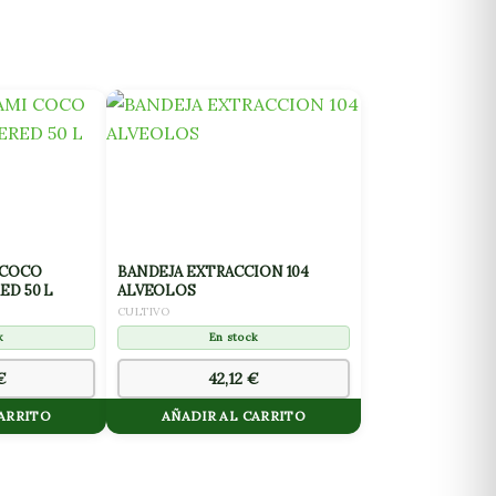
 COCO
BANDEJA EXTRACCION 104
ED 50 L
ALVEOLOS
CULTIVO
k
En stock
€
42,12
€
CARRITO
AÑADIR AL CARRITO