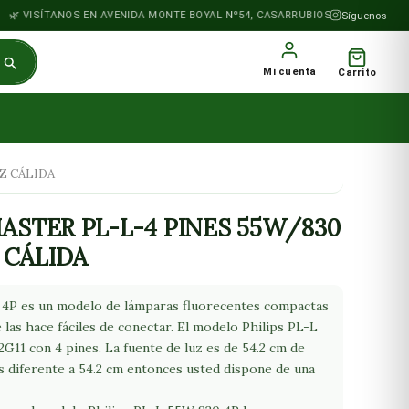
VISÍTANOS EN AVENIDA MONTE BOYAL Nº54, CASARRUBIOS DEL MONTE
Síguenos
Mi cuenta
Carrito
Z CÁLIDA
ASTER PL-L-4 PINES 55W/830
 CÁLIDA
 4P es un modelo de lámparas fluorecentes compactas
e las hace fáciles de conectar. El modelo Philips PL-L
2G11 con 4 pines. La fuente de luz es de 54.2 cm de
es diferente a 54.2 cm entonces usted dispone de una