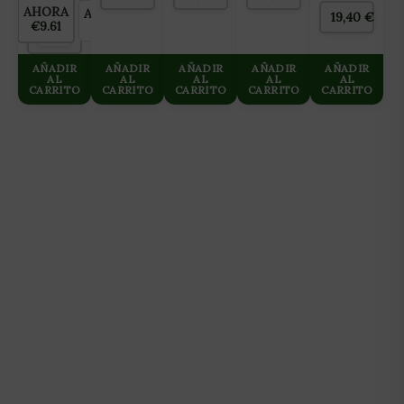
AHORA
AHORRAS
S
100x100CM
19,40
€
€9.61
€0.00
1
AÑADIR
AÑADIR
AÑADIR
AÑADIR
AÑADIR
AL
AL
AL
AL
AL
CARRITO
CARRITO
CARRITO
CARRITO
CARRITO