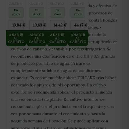
JIFFY
COCO
AQUA
150
CULTIVO
CULTIVO
CULTIVO
CULTIVO
CARACTERÍSTICAS: • Colonización rápida y efectiva de
70L
PROLED
CLAY
ALVEOLOS
En
En
En
En
cualquier medio de cultivo. • Acelera los procesos de
CON
PEBLES
stock
stock
stock
stock
PERLITA
45L
absorción de agua y nutrientes. • Acción contra hongos
105L
(ARCILLA
13,84
€
19,63
€
14,42
€
44,17
€
patógenos, nemátodos y otras enfermedades. •
EXPANDIDA
8×16)
Estimula el crecimiento vegetativo y mejora de la
AÑADIR
AÑADIR
AÑADIR
AÑADIR
AL
AL
AL
AL
producción. MODO DE EMPLEO: Puede ser aplicado en
CARRITO
CARRITO
CARRITO
CARRITO
cultivos de cáñamo y cannabis por fertiirrigación. Se
recomienda una dosificación de entre 0,3 y 0,5 gramos
de producto por litro de agua. Tricare es
completamente soluble en agua en condiciones
estándar. Es recomendable aplicar TRICARE tras haber
realizado los ajustes de pH oportunos. En cultivo
exterior se recomienda aplicar el producto al menos
una vez en cada trasplante. En cultivo interior se
recomienda aplicar el producto en el trasplante y una
vez por semana durante el crecimiento y hasta la
segunda semana de floración. Se puede aplicar con
anterioridad al sustrato en situaciones de máxima