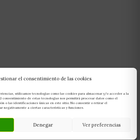
stionar el consentimiento de las cookies
eriencias, utilizamos tecnologías como las cookies para almacenar y/o acceder a la
 El consentimiento de estas tecnologías nos permitirá procesar datos como el
 o las identificaciones únicas en este sitio. No consentir o retirar el
r negativamente a ciertas características y funciones.
Denegar
Ver preferencias