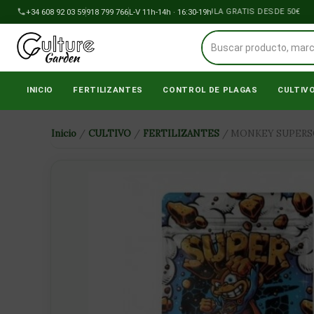
Ir
+34 608 92 03 59
918 799 766
ENVÍOS A PENÍNSULA GRATIS DESDE 50€
L-V 11h-14h · 16:30-19h
al
contenido
INICIO
FERTILIZANTES
CONTROL DE PLAGAS
CULTIV
Inicio
/
CULTIVO
/
FERTILIZANTES
/ MONKEY SUPERSO