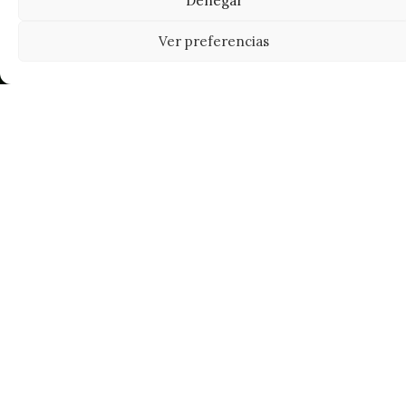
Denegar
Ver preferencias
Tu grow shop de confianza en
Casarrubios del Monte. Semillas, cultivo,
nutrición y accesorios para el cultivador
exigente.
INFORMACIÓN
Mi Cuenta
Carrito
¿Dónde está mi pedido?