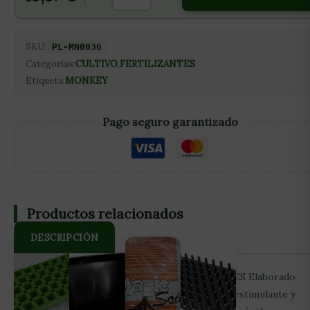
SKU:
PL-MN0036
Categorías:
CULTIVO
,
FERTILIZANTES
Etiqueta:
MONKEY
Pago seguro garantizado
Productos relacionados
DESCRIPCIÓN
MONKEY SEAWEED 100% ALGAS NATURALES Elaborado
100% con algas marinas que actúan como bioestimulante y