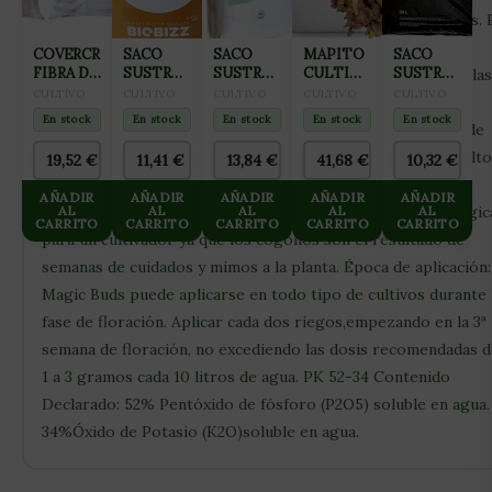
lo que se traduce en unas plantas más fuertes y productivas. 
además un producto de lo más versátil y se adapta tanto a
COVERCROP
SACO
SACO
MAPITO
SACO
FIBRA DE
SUSTRATO
SUSTRATO
CULTIWOOL
SUSTRATO
planes de cultivo minerales como orgánicos. Supera todas las
COCO
COCO-
JIFFY 70L
80L
COCO
CULTIVO
CULTIVO
CULTIVO
CULTIVO
CULTIVO
expectativas con Magic Buds y lleva tus plantas a un nivel
105L
MIX 50L
GROTEK
En stock
En stock
En stock
En stock
En stock
superior de productividad. Magic Buds aplicado en la fase de
BIOBIZZ
50L
floración consigue un mayor engorde de los cogollos. Su alto
19,52
€
11,41
€
13,84
€
41,68
€
10,32
€
contenido fósforo y potasio dotará a las flores de mayor
AÑADIR
AÑADIR
AÑADIR
AÑADIR
AÑADIR
densidad,dureza y resina. La fase de floración es la más mágic
AL
AL
AL
AL
AL
CARRITO
CARRITO
CARRITO
CARRITO
CARRITO
para un cultivador ya que los cogollos son el resultado de
semanas de cuidados y mimos a la planta. Época de aplicación:
Magic Buds puede aplicarse en todo tipo de cultivos durante 
fase de floración. Aplicar cada dos riegos,empezando en la 3ª
semana de floración, no excediendo las dosis recomendadas 
1 a 3 gramos cada 10 litros de agua. PK 52-34 Contenido
Declarado: 52% Pentóxido de fósforo (P2O5) soluble en agua.
34%Óxido de Potasio (K2O)soluble en agua.