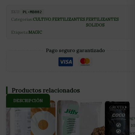
SKU:
PL-MB002
Categorías:
CULTIVO
,
FERTILIZANTES
,
FERTILIZANTES
SOLIDOS
Etiqueta:
MAGIC
Pago seguro garantizado
Productos relacionados
DESCRIPCIÓN
Magic Buds es uno de los fertilizantes sólidos solubles en ag
más productivos del mercado. Con solo 3 gramos por cada 1
litros de agua estimula la floración y el desarrollo de las raíce