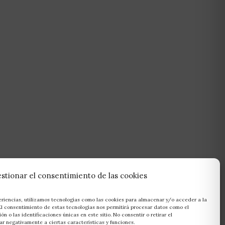
stionar el consentimiento de las cookies
eriencias, utilizamos tecnologías como las cookies para almacenar y/o acceder a la
 El consentimiento de estas tecnologías nos permitirá procesar datos como el
 o las identificaciones únicas en este sitio. No consentir o retirar el
r negativamente a ciertas características y funciones.