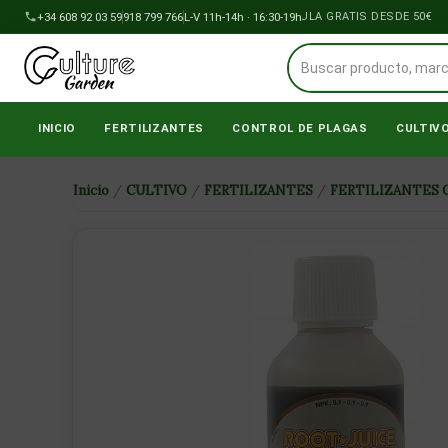
Ir
+34 608 92 03 59
918 799 766
ENVÍOS A PENÍNSULA GRATIS DESDE 50€
L-V 11h-14h · 16:30-19h
al
contenido
INICIO
FERTILIZANTES
CONTROL DE PLAGAS
CULTIV
Inicio
/
CULTIVO
/
FERTILIZANTES
/
FERTILIZANTES 