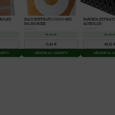
PROLED
SACO SUSTRATO COCO-MIX
BANDEJA EXTRACC
50L BIOBIZZ
ALVEOLOS
CULTIVO
CULTIVO
En stock
En stoc
11,41
€
42,12
RRITO
AÑADIR AL CARRITO
AÑADIR AL 