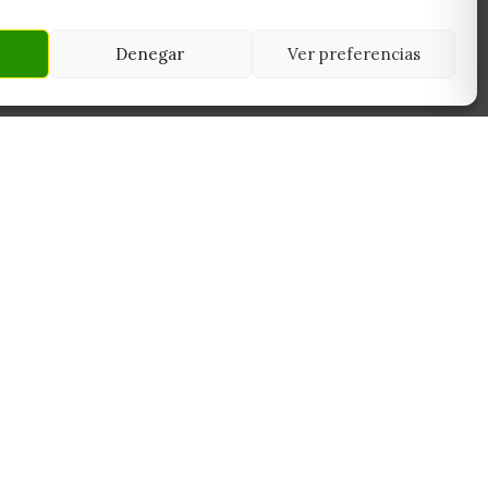
Denegar
Ver preferencias
NEWSLETTER
45950
Suscríbete y recibe las últimas ofertas,
 Toledo
novedades y consejos de cultivo antes que
nadie.
Suscribirme
Sin spam. Cancela cuando quieras.