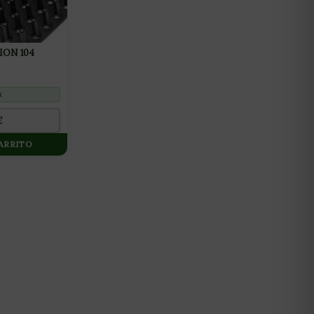
ION 104
k
€
CARRITO