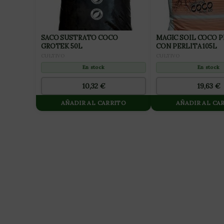
SACO SUSTRATO COCO
MAGIC SOIL COCO 
GROTEK 50L
CON PERLITA 105L
CULTIVO
CULTIVO
En stock
En stock
10,32
€
19,63
€
AÑADIR AL CARRITO
AÑADIR AL CA