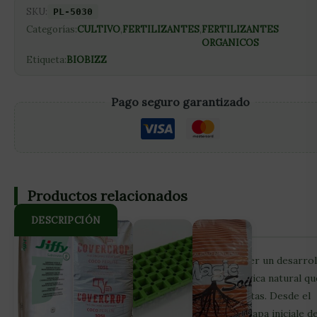
SKU:
PL-5030
Categorías:
CULTIVO
,
FERTILIZANTES
,
FERTILIZANTES
ORGANICOS
Etiqueta:
BIOBIZZ
Pago seguro garantizado
Productos relacionados
DESCRIPCIÓN
Ha sido especialmente formulado para promover un desarrol
vigoroso de las raíces y potenciar la vida biológica natural qu
rodea y soporta el sistema radicular de las plantas. Desde el
principio mismo, Root·Juice ayuda tanto en la etapa iniciale d