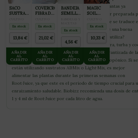
enraizamiento como en el crecimiento de las plantas ya
SACO
COVERCROP
BANDEJA
MAGIC
SUSTRATO
FIBRA DE
SEMILLERO
SOIL
enraizadas. Eso asegura que la planta esté mejor preparada 
JIFFY 70L
COCO
PARA
COCO
CULTIVO
CULTIVO
BANDEJAS Y
CULTIVO
absorber más rápidamente los nutrientes, lo que se traduce 
CON
GERMINACIÓN
MACETAS
PROLED
En stock
En stock
En stock
cultivos fuertes y resistentes y en la garantía de una buena
PERLITA
24
CON
En stock
105L
ALVEOLOS
PERLITA
cosecha para todos los cultivadores. ¿Cómo se utiliza?
13,84
€
21,02
€
10,33
€
50L
4,56
€
Root·Juice es ideal para añadir a mezclas de tierra, turba y co
así como para proporcionar una protección garantizada de l
AÑADIR
AÑADIR
AÑADIR
AÑADIR
AL
AL
AL
AL
CARRITO
raíces en sistemas de cultivo hidropónico o aeropónico. Si se
CARRITO
CARRITO
CARRITO
están utilizando sustratos All·Mix o Light·Mix, es mejor
alimentar las plantas durante las primeras semanas con
Root·Juice, ya que este es el periodo de tiempo crucial para 
enraizamiento saludable. Biobizz recomienda una dosis de en
1 y 4 ml de Root·Juice por cada litro de agua.