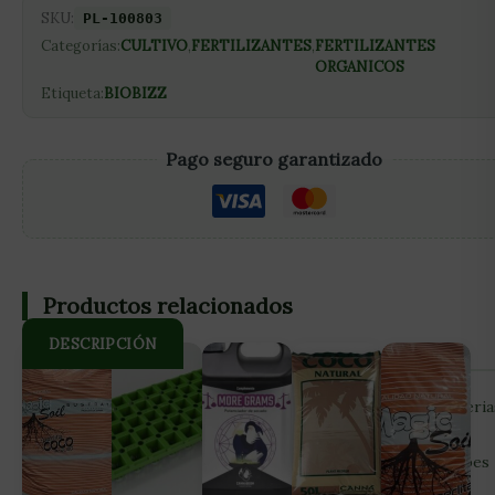
SKU:
PL-100803
Categorías:
CULTIVO
,
FERTILIZANTES
,
FERTILIZANTES
ORGANICOS
Etiqueta:
BIOBIZZ
Pago seguro garantizado
Productos relacionados
DESCRIPCIÓN
Microbes de Biobizz es un aditivo a base de enzimas, bacteria
y hongos beneficiosos para usar en todo tipo de sustrato
durante el crecimiento y la floración. BENEFICIOS: Microbes
lleva la microvida que se desarrolla naturalmente en los