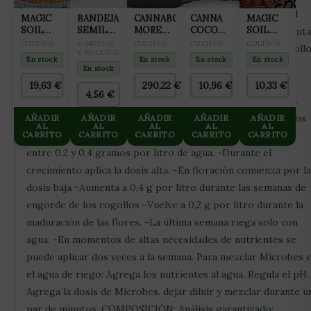
cultivos en suelo a tus macetas. Estimula la germinación, el
MAGIC
BANDEJA
CANNABOOM
CANNA
MAGIC
SOIL
SEMILLERO
MORE
COCO
SOIL
desarrollo inicial de la plántula y la fase de floración. Aumenta
COCO
PARA
GRAMS
NATURAL
COCO
CULTIVO
BANDEJAS
CULTIVO
CULTIVO
CULTIVO
la absorción de nutrientes lo que genera un mayor desarroll
PROLED
GERMINACIÓN
Y MACETAS
5L
50L
PROLED
En stock
En stock
En stock
En stock
CON
y producción final. Los microorganismos incluidos en
24
CON
En stock
PERLITA
ALVEOLOS
PERLITA
Microbes impulsan la producción de hormonas vegetales
19,63
€
290,22
€
10,96
€
10,33
€
105L
50L
4,56
€
propias de la planta como giberelinas o ácido indolacético.
Aporta las 4 bacterias más útiles para la recuperación de los
AÑADIR
AÑADIR
AÑADIR
AÑADIR
AÑADIR
AL
AL
AL
AL
AL
CARRITO
sustratos. MODO DE EMPLEO: -1 vez a la semana aplicar
CARRITO
CARRITO
CARRITO
CARRITO
entre 0.2 y 0.4 gramos por litro de agua. -Durante el
crecimiento aplica la dosis alta. -En floración comienza por la
dosis baja -Aumenta a 0,4 g por litro durante las semanas de
engorde de los cogollos -Vuelve a 0,2 g por litro durante la
maduración de las flores. -La última semana riega solo con
agua. -En momentos de altas necesidades de nutrientes se
puede aplicar dos veces a la semana. Para mezclar Microbes 
el agua de riego: Agrega los nutrientes al agua. Regula el pH.
Agrega la dosis de Microbes. dejar diluir y mezclar durante u
par de minutos. COMPOSICIÓN: Análisis garantizado: