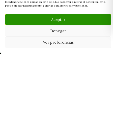
las identificaciones únicas en este sitio. No consentir o retirar el consentimiento,
puede afectar negativamente a ciertas características y funciones.
Aceptar
Denegar
Ver preferencias
Tu grow shop de confianza en
Casarrubios del Monte. Semillas, cultivo,
nutrición y accesorios para el cultivador
exigente.