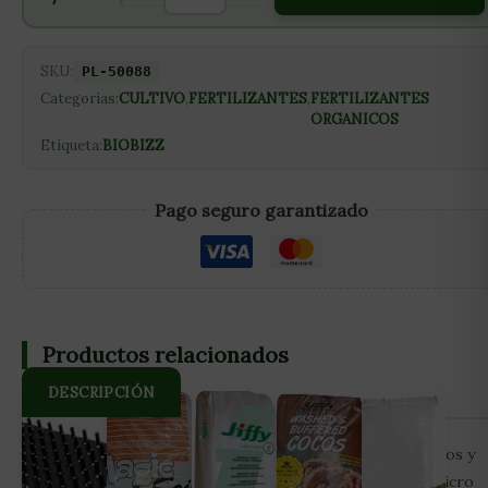
SKU:
PL-50088
Categorías:
CULTIVO
,
FERTILIZANTES
,
FERTILIZANTES
ORGANICOS
Etiqueta:
BIOBIZZ
Pago seguro garantizado
Productos relacionados
DESCRIPCIÓN
Revitalizante y preventivo de ataques de insectos, hongos y
plagas. Previene la evaporación foliar a través de una micro