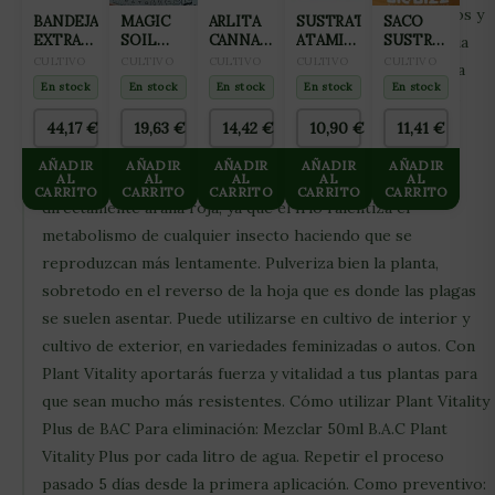
rápido. Es muy efectivo contra la araña roja adulta, huevos y
BANDEJA
MAGIC
ARLITA
SUSTRATO
SACO
EXTRACCION
SOIL
CANNA
ATAMI
SUSTRATO
larvas. Tratamiento para plagas y araña roja de BAC Actúa
150
COCO
AQUA
COCO
COCO-
CULTIVO
CULTIVO
CULTIVO
CULTIVO
CULTIVO
por contacto (no es sistémico) y gracias a su concentrada
ALVEOLOS
PROLED
CLAY
WASHED
MIX 50L
En stock
En stock
En stock
En stock
En stock
formulación Plant Vitality Plus notaremos sus resultados
CON
PEBLES
&
BIOBIZZ
PERLITA
45L
BUFFERED
desde la primera aplicación. Es un producto bioquímico
44,17
€
19,63
€
14,42
€
10,90
€
11,41
€
105L
(ARCILLA
50 L
totalmente orgánico. Un consejo para potenciar su
EXPANDIDA
AÑADIR
AÑADIR
AÑADIR
AÑADIR
AÑADIR
8×16)
efectividad es utilizar agua fría si vamos a tratar
AL
AL
AL
AL
AL
CARRITO
CARRITO
CARRITO
CARRITO
CARRITO
directamente araña roja, ya que el frío ralentiza el
metabolismo de cualquier insecto haciendo que se
reproduzcan más lentamente. Pulveriza bien la planta,
sobretodo en el reverso de la hoja que es donde las plagas
se suelen asentar. Puede utilizarse en cultivo de interior y
cultivo de exterior, en variedades feminizadas o autos. Con
Plant Vitality aportarás fuerza y vitalidad a tus plantas para
que sean mucho más resistentes. Cómo utilizar Plant Vitality
Plus de BAC Para eliminación: Mezclar 50ml B.A.C Plant
Vitality Plus por cada litro de agua. Repetir el proceso
pasado 5 días desde la primera aplicación. Como preventivo: