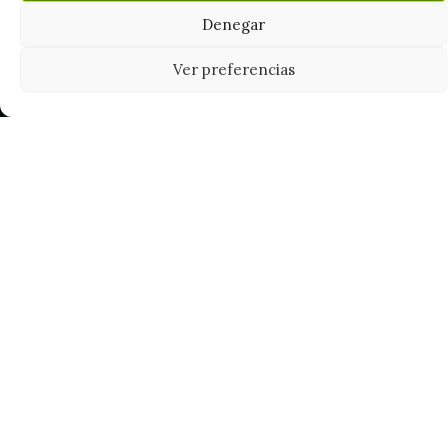
Denegar
Ver preferencias
Tu grow shop de confianza en
Casarrubios del Monte. Semillas, cultivo,
nutrición y accesorios para el cultivador
exigente.
INFORMACIÓN
Mi Cuenta