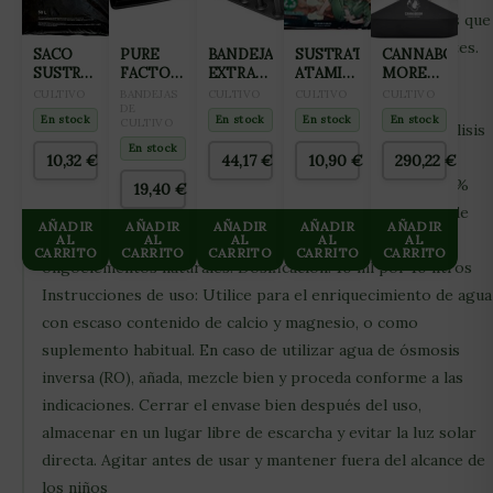
planta. Calmag 2.0 contiene aminoácidos y ácidos fúlvicos que
aseguran un mayor rendimiento de los distintos nutrientes.
SACO
PURE
BANDEJA
SUSTRATO
CANNABOOM
SUSTRATO
FACTORY
EXTRACCION
ATAMI
MORE
Apto para todo tipo de sustratos. Calmag 2.0 resulta
COCO
BANDEJA
150
COCO
GRAMS
CULTIVO
BANDEJAS
CULTIVO
CULTIVO
CULTIVO
especialmente adecuado para su uso con agua blanda,
GROTEK
INUNDACION
DE
ALVEOLOS
WASHED
5L
En stock
En stock
En stock
En stock
CULTIVO
50L
desmineralizada o de ósmosis inversa. Composición: Análisis
CUADRADA
&
PARA
BUFFERED
En stock
garantizado: N-P-K: 6 – 0 – 0 Nitrógeno total (N) 6.0%
10,32
€
44,17
€
10,90
€
290,22
€
CULTIVO
50 L
Nitrato de nitrógeno Calcio (Ca) 5.0% Magnesio (Mg) 12%
100x100CM
19,40
€
12% de magnesio soluble en agua Ingredientes: Nitrato de
AÑADIR
AÑADIR
AÑADIR
AÑADIR
AÑADIR
calcio, nitrato de magnesio, hierro DTPA, aminoácidos y
AL
AL
AL
AL
AL
CARRITO
CARRITO
CARRITO
CARRITO
CARRITO
oligoelementos naturales. Dosificación: 10 ml por 10 litros
Instrucciones de uso: Utilice para el enriquecimiento de agua
con escaso contenido de calcio y magnesio, o como
suplemento habitual. En caso de utilizar agua de ósmosis
inversa (RO), añada, mezcle bien y proceda conforme a las
indicaciones. Cerrar el envase bien después del uso,
almacenar en un lugar libre de escarcha y evitar la luz solar
directa. Agitar antes de usar y mantener fuera del alcance de
los niños