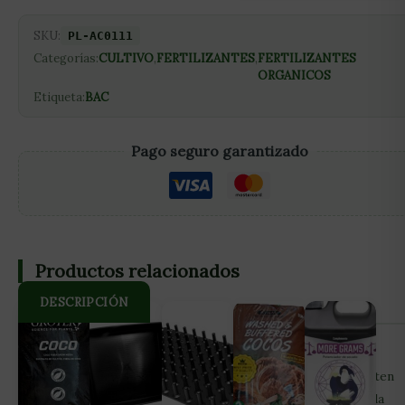
SKU:
PL-AC0111
Categorías:
CULTIVO
,
FERTILIZANTES
,
FERTILIZANTES
ORGANICOS
Etiqueta:
BAC
Pago seguro garantizado
Productos relacionados
DESCRIPCIÓN
BAC Calmag 2.0 es una mezcla de alta calidad de calcio,
magnesio, hierro y oligoelementos naturales, que permiten
satisfacer la necesidad adicional de calcio y magnesio de la