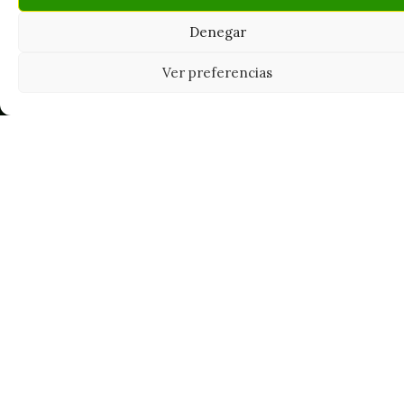
Denegar
Tu grow shop de confianza en
Ver preferencias
Casarrubios del Monte. Semillas, cultivo,
nutrición y accesorios para el cultivador
exigente.
INFORMACIÓN
Mi Cuenta
Carrito
¿Dónde está mi pedido?
FAQ's
Noticias y Artículos