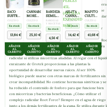
También incluye guano de aves marinas, remolacha azucarera
trigo. Con Root Force la estructura secundaria de la raíz se
SACO
CANNABOOM
BANDEJA
ARLITA
MAPITO
SUSTRATO
MORE
SEMILLERO
CANNA
CULTIWOOL
desarrolla rápido y con vigor. Una buena estructura radicular
JIFFY 70L
MASS 1L
PARA
AQUA
80L
CULTIVO
CULTIVO
BANDEJAS
CULTIVO
CULTIVO
desde la primera etapa de vida es la clave del éxito en el
GERMINACIÓN
Y MACETAS
CLAY
En stock
En stock
En stock
En stock
cultivo de marihuana. La fórmula única de este estimulador
24
PEBLES
En stock
ALVEOLOS
45L
radicular proporciona también una protección contra el
13,84
€
25,10
€
14,42
€
41,68
€
(ARCILLA
4,56
€
estrés hídrico (sequia) o deshidratación por los estomas. Ro
EXPANDIDA
8×16)
force es compatible con cepas de hongos beneficiosos para
AÑADIR
AÑADIR
AÑADIR
AÑADIR
AÑADIR
AL
AL
AL
AL
AL
CARRITO
las raíces y bacterias. Root force es el mejor estimulador
CARRITO
CARRITO
CARRITO
CARRITO
radicular si utilizas micorrizas añadidas. Al regar con el líqui
enraizante de Grotek proporcionas a las plantas la
oportunidad de desarrollar nuevas raíces. Al ser 100%
biológico puede usarse con otras marcas de fertilizantes sin
crear incompatibilidad. No contiene hormonas sintéticas y se
ha reducido el contenido de fosforo para que funcione bien
con micorrizas y bacterias beneficiosas. ¿Cómo utilizar el
complejo radicular Root Force? Siempre en el agua de riego 
junto a los demás fertilizantes de la gama. Se utiliza durante l