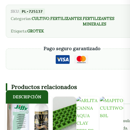
SKU:
PL-725137
Categorías:
CULTIVO
,
FERTILIZANTES
,
FERTILIZANTES
MINERALES
Etiqueta:
GROTEK
Pago seguro garantizado
Productos relacionados
DESCRIPCIÓN
Root Force es el nuevo estimulador radicular de Grotek.
Consigue un crecimiento rápido de las raíces con una fórmul
original y orgánica a base de proteína hidrolizada de cebada.