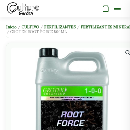
Ir
al
contenido
GROTEK
Inicio
/
CULTIVO
/
FERTILIZANTES
/
FERTILIZANTES MINERA
/ GROTEK ROOT FORCE 500ML
ROOT
FORCE
500ML
cantidad