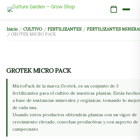
Ir
al
contenido
GROTEK
Inicio
/
CULTIVO
/
FERTILIZANTES
/
FERTILIZANTES MINERA
/ GROTEK MICRO PACK
MICRO
PACK
cantidad
GROTEK MICRO PACK
MicroPack de la marca Grotek, es un conjunto de 3
fertilizantes para el cultivo de nuestras plantas. Están hecho
a base de sustancias minerales y orgánicas, tomando lo mejo
de cada una.
Usando estos productos obtendrás plantas con un vigor de
crecimiento elevado, cosechas productivas y con aspecto de
campeonato