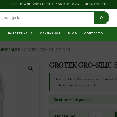
OFERTA NUEVOS CLIENTES: 15% DTO CON #PRIMERACOMPRA
O
PARAFERNALIA
CANNASHOP
BLOG
CONTACTO
GROTEK
MINERALES
/ GROTEK GRO-SILIC 500 ML
GRO-
SILIC
GROTEK GRO-SILIC 
500
ML
Grotek Gro-Silic es un suplemento 
cantidad
hidropónicos y sin suelo.
En stock — Disponible