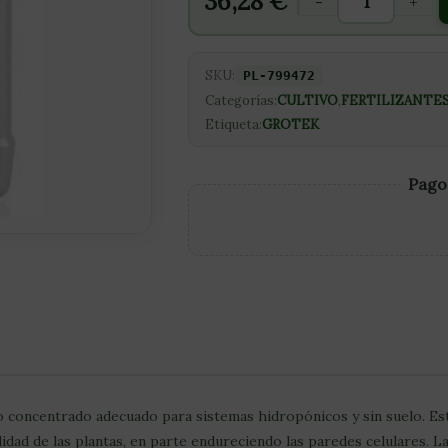
36,28
€
-
+
SKU:
PL-799472
Categorías:
CULTIVO
,
FERTILIZANTE
Etiqueta:
GROTEK
Pago
o concentrado adecuado para sistemas hidropónicos y sin suelo. Esta
alidad de las plantas, en parte endureciendo las paredes celulares. 