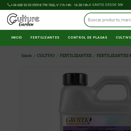
Ir
+34 608 92 03 59
918 799 766
ENVÍOS A PENÍNSULA GRATIS DESDE 50€
L-V 11h-14h · 16:30-19h
al
contenido
INICIO
FERTILIZANTES
CONTROL DE PLAGAS
CULTIV
Inicio
/
CULTIVO
/
FERTILIZANTES
/
FERTILIZANTES 