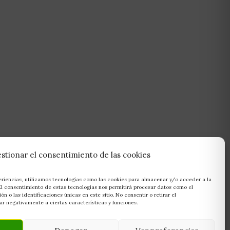
stionar el consentimiento de las cookies
eriencias, utilizamos tecnologías como las cookies para almacenar y/o acceder a la
 El consentimiento de estas tecnologías nos permitirá procesar datos como el
 o las identificaciones únicas en este sitio. No consentir o retirar el
r negativamente a ciertas características y funciones.