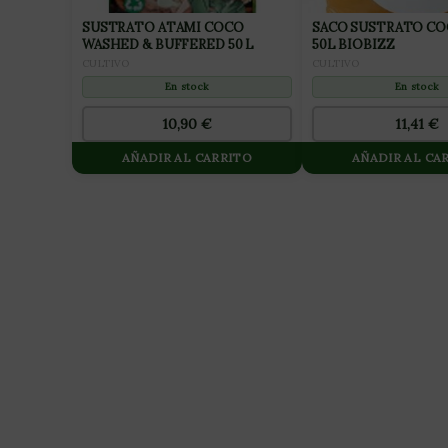
SUSTRATO ATAMI COCO
SACO SUSTRATO CO
WASHED & BUFFERED 50 L
50L BIOBIZZ
CULTIVO
CULTIVO
En stock
En stock
10,90
€
11,41
€
AÑADIR AL CARRITO
AÑADIR AL CA