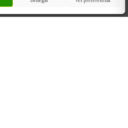
Denegar
Ver preferencias
NEWSLETTER
45950
Suscríbete y recibe las últimas ofertas,
 Toledo
novedades y consejos de cultivo antes que
nadie.
Suscribirme
Sin spam. Cancela cuando quieras.