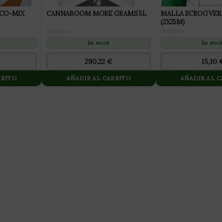
CO-MIX
CANNABOOM MORE GRAMS 5L
MALLA SCROG VERDE 15X
(2X25M)
CULTIVO
CULTIVO
En stock
En stoc
290,22
€
15,10
RRITO
AÑADIR AL CARRITO
AÑADIR AL 