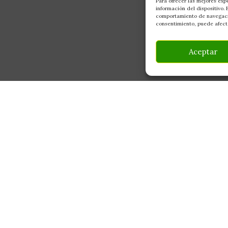
Para ofrecer las mejores exp
información del dispositivo.
comportamiento de navegación
consentimiento, puede afecta
Aceptar
INFORMACIÓN
CONTACTO
Av Monte Boyal, 54 — 
Mi Cuenta
Casarrubios del Monte,
Carrito
info@culturegarden.es
¿Dónde está mi pedido?
+34 608 92 03 59
Lun–Vie: 9:00–19:00
FAQ's
Sáb: 10:00–14:00
Noticias y Artículos
Tienda