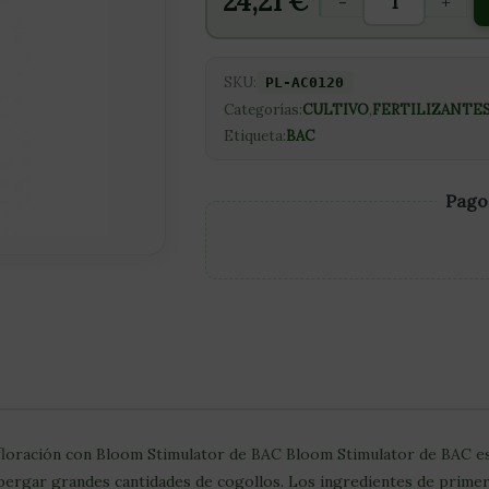
24,21
€
-
+
SKU:
PL-AC0120
Categorías:
CULTIVO
,
FERTILIZANTE
Etiqueta:
BAC
Pago
e floración con Bloom Stimulator de BAC Bloom Stimulator de BAC es
albergar grandes cantidades de cogollos. Los ingredientes de prime