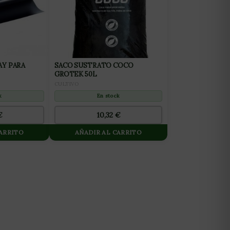
AY PARA
SACO SUSTRATO COCO
GROTEK 50L
CULTIVO
k
En stock
€
10,32
€
CARRITO
AÑADIR AL CARRITO