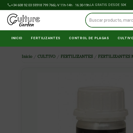
Ir
+34 608 92 03 59
918 799 766
ENVÍOS A PENÍNSULA GRATIS DESDE 50€
L-V 11h-14h · 16:30-19h
al
contenido
INICIO
FERTILIZANTES
CONTROL DE PLAGAS
CULTIV
Inicio
/
CULTIVO
/
FERTILIZANTES
/
FERTILIZANTES 