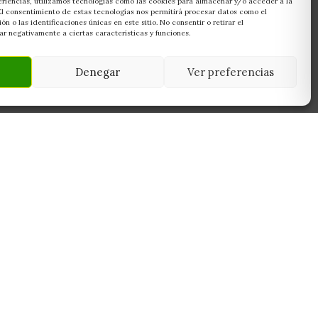
eriencias, utilizamos tecnologías como las cookies para almacenar y/o acceder a la
 El consentimiento de estas tecnologías nos permitirá procesar datos como el
 o las identificaciones únicas en este sitio. No consentir o retirar el
r negativamente a ciertas características y funciones.
Denegar
Ver preferencias
NEWSLETTER
45950
Suscríbete y recibe las últimas ofertas,
 Toledo
novedades y consejos de cultivo antes que
nadie.
Suscribirme