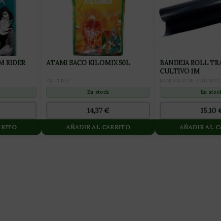
 RIDER
ATAMI SACO KILOMIX 50L
BANDEJA ROLL TR
CULTIVO 1M
CULTIVO
BANDEJAS DE CULTIVO
En stock
En stoc
14,37
€
15,10
RRITO
AÑADIR AL CARRITO
AÑADIR AL 