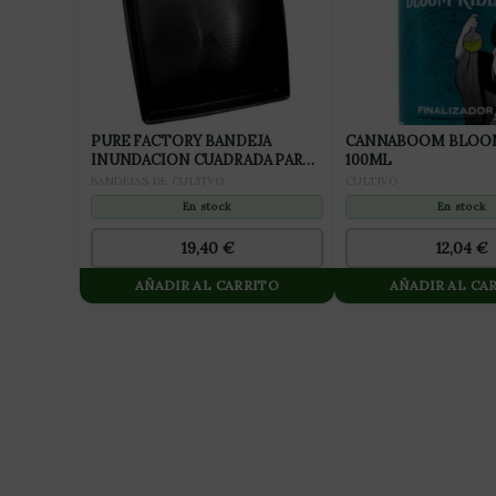
PURE FACTORY BANDEJA
CANNABOOM BLOOM
INUNDACION CUADRADA PARA
100ML
CULTIVO 100x100CM
BANDEJAS DE CULTIVO
CULTIVO
En stock
En stock
19,40
€
12,04
€
AÑADIR AL CARRITO
AÑADIR AL CA