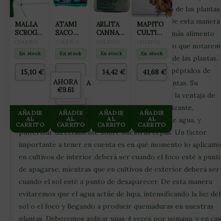
encargarán de estimular los procesos internos de las plantas
favoreciendo el flujo de savia por su interior. De esta manera
MALLA
ATAMI
ARLITA
MAPITO
SCROG
SACO
CANNA
CULTIWOOL
podrá alimentarse mejor, ya que transportará más alimento
VERDE
JANECO-
AQUA
80L
CULTIVO
CULTIVO
CULTIVO
CULTIVO
hasta la punta de cada uno de sus brazos, por lo que notare
15X15CM
LIGHTMIX
CLAY
En stock
En stock
En stock
En stock
(2X25M)
su desarrollo desde las primeras fases de vida de las plantas.
50L
PEBLES
45L
su fórmula también encontramos una serie de péptidos de
15,10
€
14,42
€
41,68
€
(ARCILLA
AHORA
AHORRAS
cadena corta, ácidos fúlvicos y extractos de plantas. Su
ANTES
EXPANDIDA
€9.61
€0.00
€9.61
8×16)
aplicación será foliar, por lo que contamos con la ventaja de
que no saturaremos nuestro sustrato de fertilizante,
AÑADIR
AÑADIR
AÑADIR
AÑADIR
AL
AL
AL
AL
únicamente tendremos que aplicar 2 o 3ml/L de agua, y
CARRITO
CARRITO
CARRITO
CARRITO
pulverizar directamente sobre nuestras cepas. Un factor
importante a tener en cuenta es en qué momento lo aplicamo
en cultivos de interior deberá ser cuando el foco esté a punt
de apagarse, mientras que en cultivos de exterior deberá ser
cuando el sol esté a punto de desaparecer. De esta manera
evitaremos que el agua actúe de lupa, intensificando la luz del
sol o el foco y llegando a producir quemaduras en nuestras
plantas. Deberemos aplicar unas 4 veces por semana, y en ca