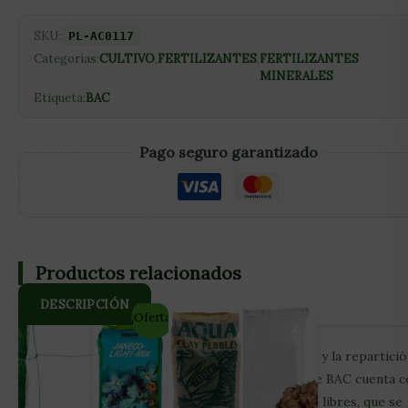
SKU:
PL-AC0117
Categorías:
CULTIVO
,
FERTILIZANTES
,
FERTILIZANTES
MINERALES
Etiqueta:
BAC
Pago seguro garantizado
Productos relacionados
DESCRIPCIÓN
¡Oferta!
Amino Complex de BAC, estimula la circulación y la repartici
de nutrientes de la planta El Amino Complex de BAC cuenta 
una concentración muy elevada de aminoácidos libres, que se