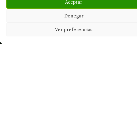
Aceptar
Denegar
Tu grow shop de confianza en
Casarrubios del Monte. Semillas, cultivo,
Ver preferencias
nutrición y accesorios para el cultivador
exigente.
INFORMACIÓN
Mi Cuenta
Carrito
¿Dónde está mi pedido?
FAQ's
Noticias y Artículos
Tienda