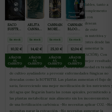
aportar nutrientes y energía fácilmente asimilables, tanto a
nivel foliar como a través de las raíces. Es el complemento
perfecto para los cultivadores que ya cuentan con
fertilización carbónica en su sala de cultivo y desean
SACO
ARLITA
CANNABOOM
CANNABOOM
SUSTRATO
CANNA
MORE
BLOOM
aumentar su producción, ya que la utilización de este
COCO
AQUA
MASS 1L
RIDER
CULTIVO
CULTIVO
CULTIVO
CULTIVO
producto, té permitirá subir la EC a la solución nutritiva y
GROTEK
CLAY
100ML
En stock
En stock
En stock
En stock
50L
aumentar la velocidad de transporte de nutrientes desde las
PEBLES
45L
raíces a las hojas sin que para eso necesites aumentar la
10,32
€
14,42
€
25,10
€
12,04
€
(ARCILLA
temperatura y elevar la ET (EVAPOTRANSPIRACIÓN). Con
EXPANDIDA
AÑADIR
AÑADIR
AÑADIR
AÑADIR
8×16)
CO2 EFFECT conseguirás, de forma fácil, un mejor resultado
AL
AL
AL
AL
CARRITO
CARRITO
CARRITO
CARRITO
y un mayor control de la temperatura y la humedad en tu sala
de cultivo ayudándote a prevenir enfermedades fúngicas no
deseadas como la BOTRITIS. Las plantas aumentan el flujo de
savia, favoreciendo una mejor movilización de los nutrientes 
del agua que llegarán hasta las zonas apicales, permitiendo a
las plantas metabolizar más alimento sin los inconvenientes
de una fertilización carbónica: -No necesitas aplicar CO2. -N
necesitas parar la extracción. -No necesitas aumentar la