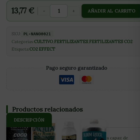
13,77
€
-
+
AÑADIR AL CARRITO
SKU:
PL-NANO0021
Categorías:
CULTIVO
,
FERTILIZANTES
,
FERTILIZANTES CO2
Etiqueta:
CO2 EFFECT
Pago seguro garantizado
Productos relacionados
DESCRIPCIÓN
CO2 Effect es un producto de acción sistémica capaz de