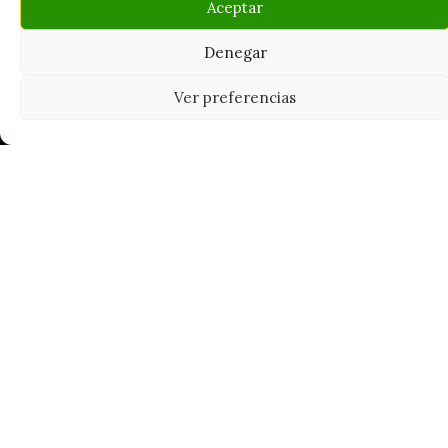
Aceptar
Denegar
Ver preferencias
Tu grow shop de confianza en
Casarrubios del Monte. Semillas, cultivo,
nutrición y accesorios para el cultivador
exigente.
INFORMACIÓN
Mi Cuenta
Carrito