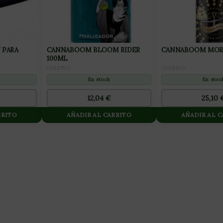
 PARA
CANNABOOM BLOOM RIDER
CANNABOOM MORE
100ML
CULTIVO
CULTIVO
En stoc
En stock
25,10
12,04
€
RRITO
AÑADIR AL CARRITO
AÑADIR AL 