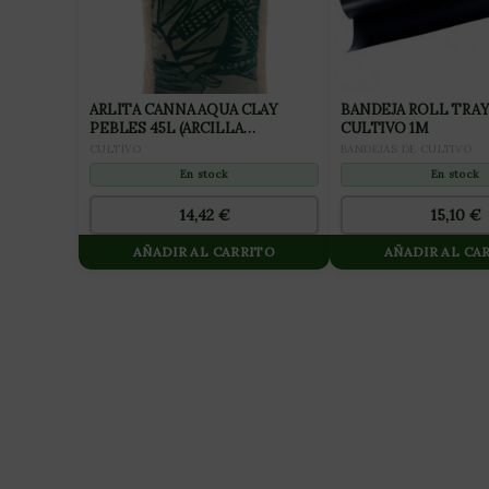
ARLITA CANNA AQUA CLAY
BANDEJA ROLL TRAY
PEBLES 45L (ARCILLA
CULTIVO 1M
EXPANDIDA 8×16)
CULTIVO
BANDEJAS DE CULTIVO
En stock
En stock
14,42
€
15,10
€
AÑADIR AL CARRITO
AÑADIR AL CA