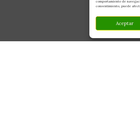
comportamiento de navegación
consentimiento, puede afecta
Aceptar
INFORMACIÓN
CONTACTO
Av Monte Boyal, 54 — 
Mi Cuenta
Casarrubios del Monte,
Carrito
info@culturegarden.es
¿Dónde está mi pedido?
+34 608 92 03 59
Lun–Vie: 9:00–19:00
FAQ's
Sáb: 10:00–14:00
Noticias y Artículos
Tienda