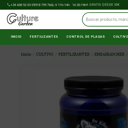
Ir
+34 608 92 03 59
918 799 766
ENVÍOS A PENÍNSULA GRATIS DESDE 50€
L-V 11h-14h · 16:30-19h
al
contenido
INICIO
FERTILIZANTES
CONTROL DE PLAGAS
CULTIV
Inicio
/
CULTIVO
/
FERTILIZANTES
/
ENRAIZADORES
/