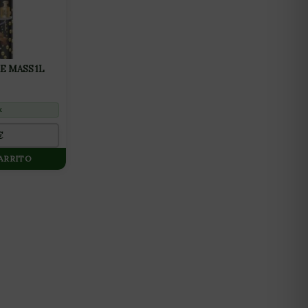
 MASS 1L
k
€
CARRITO