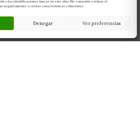
 o las identificaciones únicas en este sitio. No consentir o retirar el
r negativamente a ciertas características y funciones.
Denegar
Ver preferencias
NEWSLETTER
45950
Suscríbete y recibe las últimas ofertas,
 Toledo
novedades y consejos de cultivo antes que
nadie.
Suscribirme
Sin spam. Cancela cuando quieras.