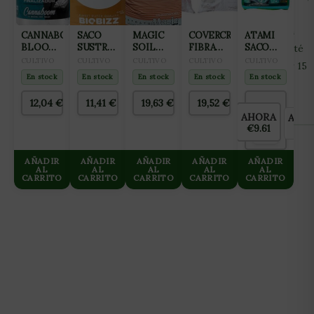
color y sabor a la vez que permiten una combustión más
suave. Se ha convertido en un referente debido a que con
CANNABOOM
SACO
MAGIC
COVERCROP
ATAMI
BLOOM
SUSTRATO
SOIL
FIBRA
SACO
este gel se puede almacenar indefinidamente mientras esté
RIDER
COCO-
COCO
DE
JANECO-
CULTIVO
CULTIVO
CULTIVO
CULTIVO
CULTIVO
activo. Esta presentación de 4gr se utiliza para mantener 15
100ML
MIX 50L
PROLED
COCO
LIGHTMIX
En stock
En stock
En stock
En stock
En stock
gr de hierbas. 100% biodegradable Fabricado con fibra
BIOBIZZ
CON
105L
50L
PERLITA
natural.
12,04
€
11,41
€
19,63
€
19,52
€
105L
AHORA
AHO
ANTES
€9.61
€0.
€9.61
AÑADIR
AÑADIR
AÑADIR
AÑADIR
AÑADIR
AL
AL
AL
AL
AL
CARRITO
CARRITO
CARRITO
CARRITO
CARRITO