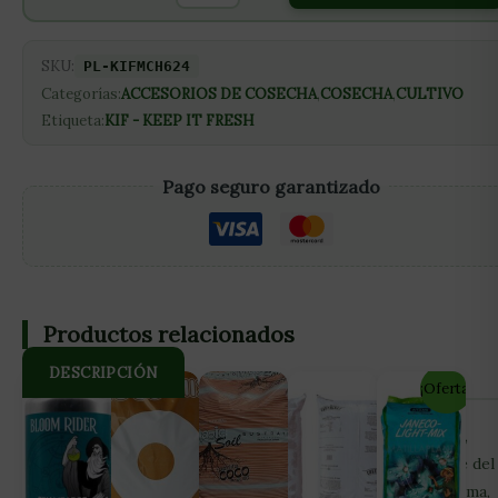
SKU:
PL-KIFMCH624
Categorías:
ACCESORIOS DE COSECHA
,
COSECHA
,
CULTIVO
Etiqueta:
KIF - KEEP IT FRESH
Pago seguro garantizado
Productos relacionados
DESCRIPCIÓN
¡Oferta!
KEEP IT FRESH es un producto que controla la humedad,
aumentando o reduciéndola para mantener una constante del
62%. Los resultados de un curado maximizan eficacia, aroma,