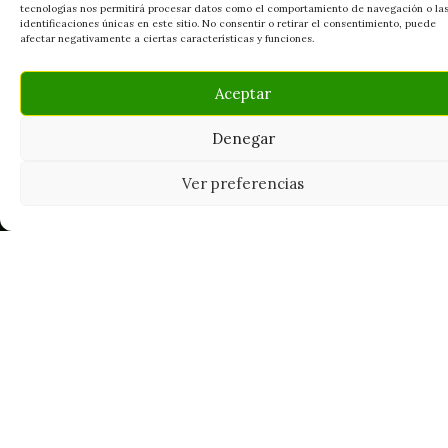
tecnologías nos permitirá procesar datos como el comportamiento de navegación o la
identificaciones únicas en este sitio. No consentir o retirar el consentimiento, puede
afectar negativamente a ciertas características y funciones.
Aceptar
Denegar
Tu grow shop de confianza en
Ver preferencias
Casarrubios del Monte. Semillas, cultivo,
nutrición y accesorios para el cultivador
exigente.
INFORMACIÓN
Mi Cuenta