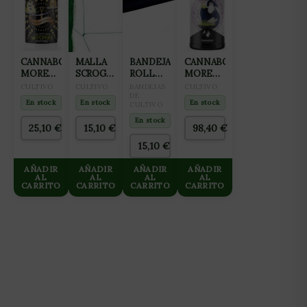
CANNABOOM
MALLA
BANDEJA
CANNABOOM
MORE
SCROG
ROLL
MORE
MASS 1L
VERDE
TRAY
GRAMS
CULTIVO
CULTIVO
BANDEJAS
CULTIVO
15X15CM
PARA
DE
1150ML
En stock
En stock
En stock
CULTIVO
(2X25M)
CULTIVO
1M
En stock
25,10
€
15,10
€
98,40
€
15,10
€
AÑADIR
AÑADIR
AÑADIR
AÑADIR
AL
AL
AL
AL
CARRITO
CARRITO
CARRITO
CARRITO