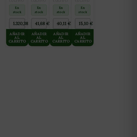
OSMOSIS
80L
ALL IN
VERDE
CULTIVO
CULTIVO
CULTIVO
CULTIVO
INVERSA
ONE
15X15CM
En
En
En
En
GROWMAX
(FLORACIÓN
(2X25M)
stock
stock
stock
stock
3000
Y
L/DIA
FINALIZACIÓN)
1.320,38
€
41,68
€
40,11
€
15,10
€
HASTA
10L
125 L/H
AÑADIR
AÑADIR
AÑADIR
AÑADIR
AL
AL
AL
AL
CARRITO
CARRITO
CARRITO
CARRITO