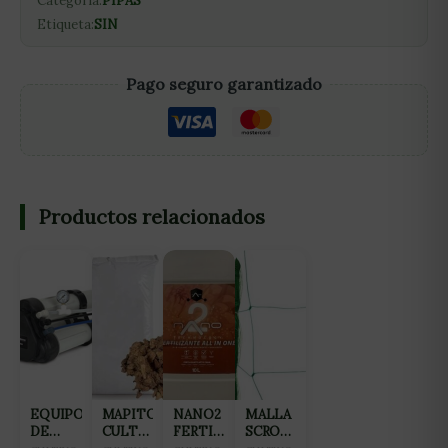
Categoría:
PIPAS
Etiqueta:
SIN
Pago seguro garantizado
Productos relacionados
EQUIPO
MAPITO
NANO2
MALLA
DE
CULTIWOOL
FERTILIZANTE
SCROG