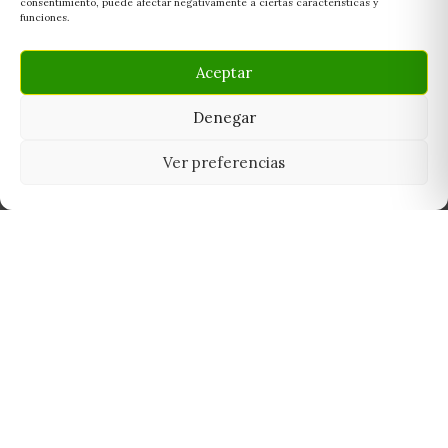
consentimiento, puede afectar negativamente a ciertas características y
funciones.
Aceptar
Denegar
Ver preferencias
Tu grow shop de confianza en
Casarrubios del Monte. Semillas, cultivo,