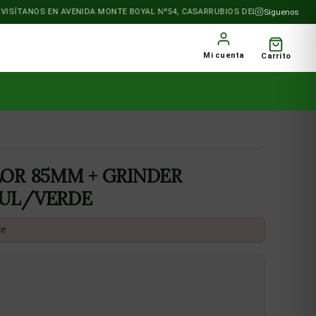
SÍTANOS EN AVENIDA MONTE BOYAL Nº54, CASARRUBIOS DEL MONTE
Síguenos
Mi cuenta
Carrito
LOR 85MM + GRINDER
ZUL/VERDE
te