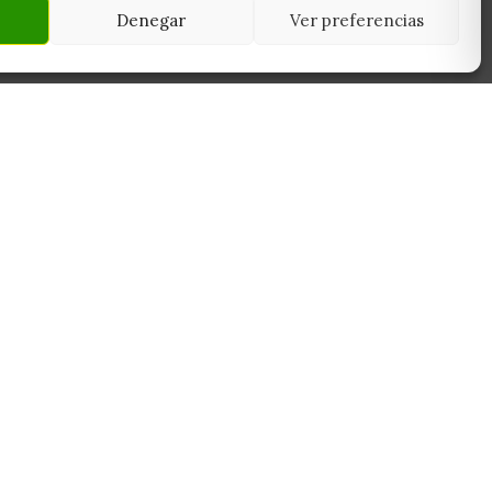
Denegar
Ver preferencias
NEWSLETTER
45950
Suscríbete y recibe las últimas ofertas,
 Toledo
novedades y consejos de cultivo antes que
nadie.
Suscribirme
Sin spam. Cancela cuando quieras.