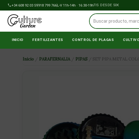
Ir
+34 608 92 03 59
918 799 766
ENVÍOS A PENÍNSULA GRATIS DESDE 50€
L-V 11h-14h · 16:30-19h
al
contenido
INICIO
FERTILIZANTES
CONTROL DE PLAGAS
CULTIV
Inicio
/
PARAFERNALIA
/
PIPAS
/ SET PIPA METAL COL