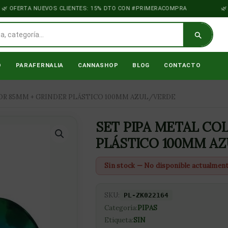
OFERTA NUEVOS CLIENTES: 15% DTO CON #PRIMERACOMPRA
VI
O
PARAFERNALIA
CANNASHOP
BLOG
CONTACTO
OR 85MM + GRINDER PLÁSTICO 100MM AZUL/VERDE
SET PIPA METAL CO
PLÁSTICO 100MM A
Sin stock — No disponible actualmen
SKU:
PL-ZK022164
Categoría:
PIPAS
Etiqueta:
SIN