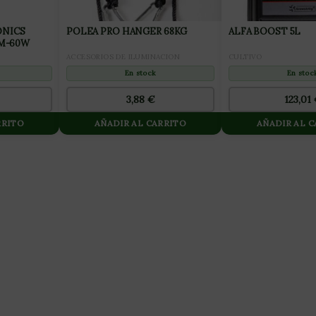
NICS
POLEA PRO HANGER 68KG
ALFA BOOST 5L
 M-60W
ACCESORIOS DE ILUMINACION
CULTIVO
En stock
En stoc
3,88
€
123,01
RRITO
AÑADIR AL CARRITO
AÑADIR AL 