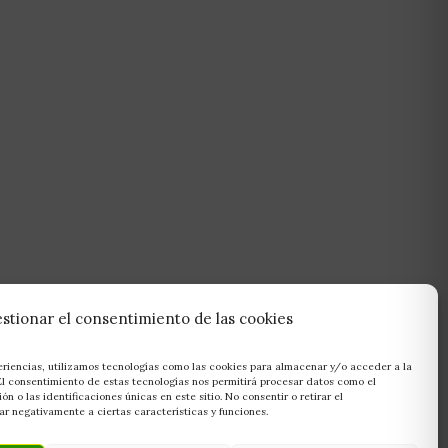
stionar el consentimiento de las cookies
eriencias, utilizamos tecnologías como las cookies para almacenar y/o acceder a la
 El consentimiento de estas tecnologías nos permitirá procesar datos como el
 o las identificaciones únicas en este sitio. No consentir o retirar el
r negativamente a ciertas características y funciones.