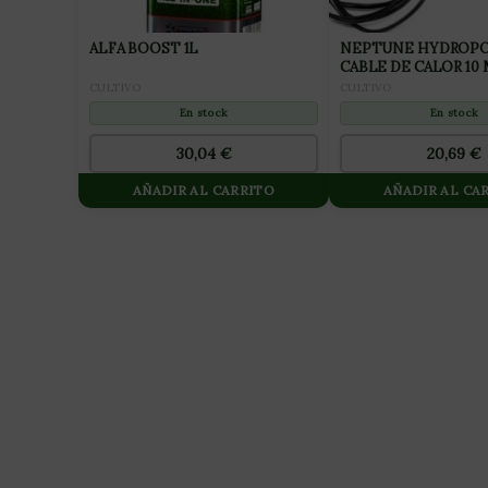
ALFA BOOST 1L
NEPTUNE HYDROPO
CABLE DE CALOR 10
CULTIVO
CULTIVO
En stock
En stock
30,04
€
20,69
€
AÑADIR AL CARRITO
AÑADIR AL CA