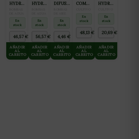
HYDROPONICS
HYDROPONICS
DIFUSORA
COMPLEMENTO
HYDROPONICS
BOMBA
BOMBA
AQUAKING
PARA
CABLE
BOMBAS
BOMBAS
BOMBAS
CULTIVO
CULTIVO
SUMERGIBLE
DE AGUA
SUCCIÓN
DE AGUA
ANILLO
DE AIRE
HIDROPONÍA
DE
En
En
NH-
NH-
(12CM)
Y
CALOR
En
En
En
stock
stock
3000
11000
AGUAS
10 M-
stock
stock
stock
BLANDAS
60W
48,13
€
20,69
€
10L
46,57
€
56,57
€
4,46
€
AÑADIR
AÑADIR
AÑADIR
AÑADIR
AÑADIR
AL
AL
AL
AL
AL
CARRITO
CARRITO
CARRITO
CARRITO
CARRITO