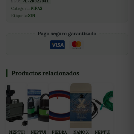
SKU:
PL-ZK022041
Categoría:
PIPAS
Etiqueta:
SIN
Pago seguro garantizado
Productos relacionados
NEPTUNE
NEPTUNE
PIEDRA
NANO X
NEPTUNE