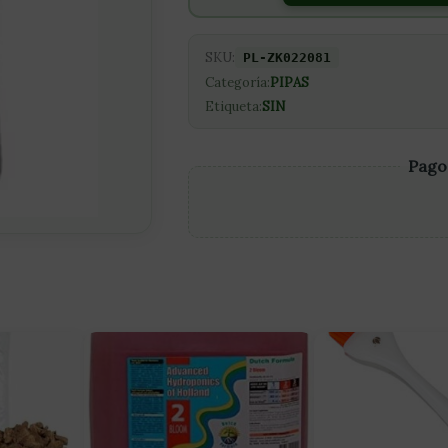
+
REJILLA
cantidad
SKU:
PL-ZK022081
Categoría:
PIPAS
Etiqueta:
SIN
Pago