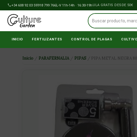
Ir
+34 608 92 03 59
918 799 766
L-V 11h-14h · 16:30-19h
ENVÍOS A PENÍNSULA GRATIS DESDE 50€
al
contenido
INICIO
FERTILIZANTES
CONTROL DE PLAGAS
CULTIV
Inicio
/
PARAFERNALIA
/
PIPAS
/ PIPA METAL NEGRA 8