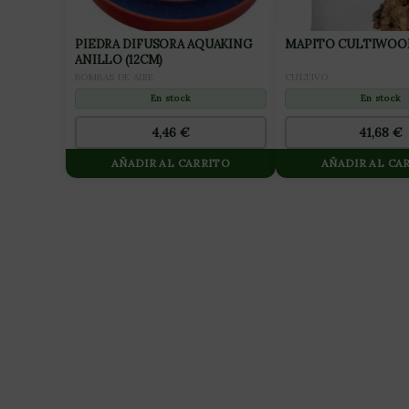
PIEDRA DIFUSORA AQUAKING
MAPITO CULTIWOOL
ANILLO (12CM)
CULTIVO
BOMBAS DE AIRE
En stock
En stock
41,68
€
4,46
€
AÑADIR AL CARRITO
AÑADIR AL CA