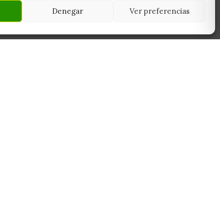
Denegar
Ver preferencias
NEWSLETTER
45950
Suscríbete y recibe las últimas ofertas,
 Toledo
novedades y consejos de cultivo antes que
nadie.
Suscribirme
Sin spam. Cancela cuando quieras.