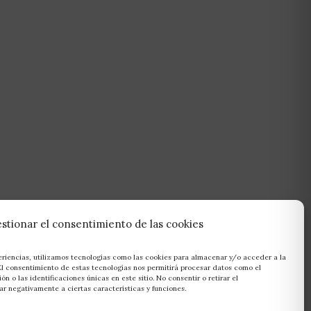
stionar el consentimiento de las cookies
eriencias, utilizamos tecnologías como las cookies para almacenar y/o acceder a la
 El consentimiento de estas tecnologías nos permitirá procesar datos como el
 o las identificaciones únicas en este sitio. No consentir o retirar el
r negativamente a ciertas características y funciones.