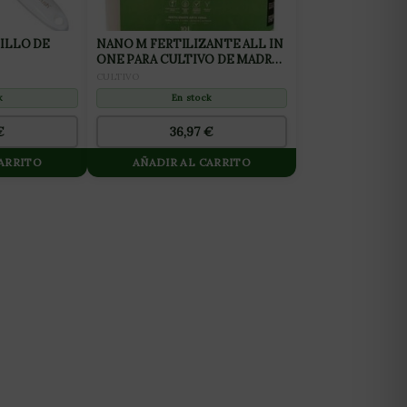
ILLO DE
NANO M FERTILIZANTE ALL IN
ONE PARA CULTIVO DE MADRES
10L
CULTIVO
k
En stock
€
36,97
€
CARRITO
AÑADIR AL CARRITO