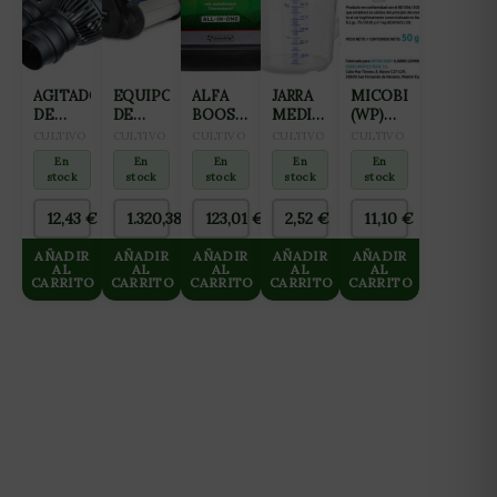
AGITADOR
EQUIPO
ALFA
JARRA
MICOBIOMA
DE
DE
BOOST
MEDIDORA
(WP)
AGUA
OSMOSIS
5L
1L
50GR
CULTIVO
CULTIVO
CULTIVO
CULTIVO
CULTIVO
12W
INVERSA
En
En
En
En
En
6000L/H
GROWMAX
stock
stock
stock
stock
stock
2
3000
ROTORES
L/DIA
12,43
€
1.320,38
€
123,01
€
2,52
€
11,10
€
(WAVE
HASTA
MAKER)
125 L/H
AÑADIR
AÑADIR
AÑADIR
AÑADIR
AÑADIR
NEPTUNE
AL
AL
AL
AL
AL
CARRITO
CARRITO
CARRITO
CARRITO
CARRITO
HIDROPONICS