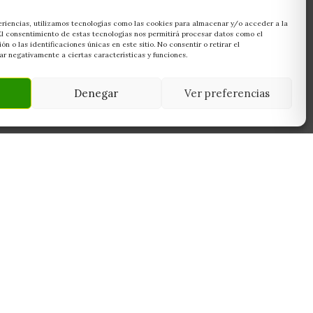
eriencias, utilizamos tecnologías como las cookies para almacenar y/o acceder a la
 El consentimiento de estas tecnologías nos permitirá procesar datos como el
 o las identificaciones únicas en este sitio. No consentir o retirar el
r negativamente a ciertas características y funciones.
Denegar
Ver preferencias
NEWSLETTER
45950
Suscríbete y recibe las últimas ofertas,
 Toledo
novedades y consejos de cultivo antes que
nadie.