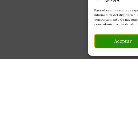
Para ofrecer las mejores exp
información del dispositivo.
comportamiento de navegación
consentimiento, puede afecta
Aceptar
INFORMACIÓN
CONTACTO
Av Monte Boyal, 54 — 
Mi Cuenta
Casarrubios del Monte,
Carrito
info@culturegarden.es
¿Dónde está mi pedido?
+34 608 92 03 59
Lun–Vie: 9:00–19:00
FAQ's
Sáb: 10:00–14:00
Noticias y Artículos