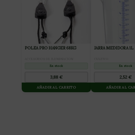
POLEA PRO HANGER 68KG
JARRA MEDIDORA 1L
ACCESORIOS DE ILUMINACION
CULTIVO
En stock
En stock
3,88
€
2,52
€
AÑADIR AL CARRITO
AÑADIR AL CA