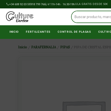
Ir
+34 608 92 03 59
918 799 766
L-V 11h-14h · 16:30-19h
ENVÍOS A PENÍNSULA GRATIS DESDE 50€
al
contenido
INICIO
FERTILIZANTES
CONTROL DE PLAGAS
CULTIV
Inicio
/
PARAFERNALIA
/
PIPAS
/ PIPA DE CRISTAL ES