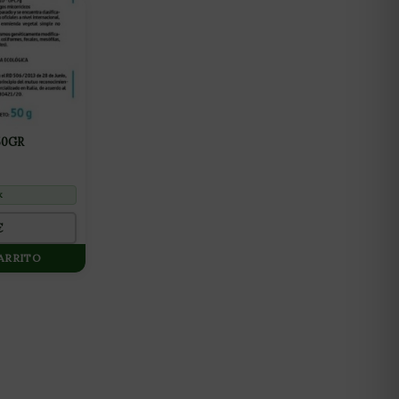
50GR
k
€
CARRITO