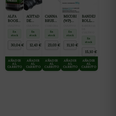
ALFA
AGITADOR
CANNA
MICOBIOMA
BANDEJA
BOOST
DE
BRUSH
(WP)
ROLL
1L
AGUA
CEPILLO
50GR
TRAY
CULTIVO
CULTIVO
COSECHA
CULTIVO
BANDEJAS
12W
DE
PARA
DE
En
En
En
En
CULTIVO
6000L/H
CORTE
CULTIVO
stock
stock
stock
stock
2
1M
En
stock
ROTORES
30,04
€
12,43
€
23,03
€
11,10
€
(WAVE
MAKER)
15,10
€
NEPTUNE
HIDROPONICS
AÑADIR
AÑADIR
AÑADIR
AÑADIR
AÑADIR
AL
AL
AL
AL
AL
CARRITO
CARRITO
CARRITO
CARRITO
CARRITO