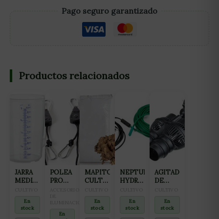
Pago seguro garantizado
Productos relacionados
JARRA
POLEA
MAPITO
NEPTUNE
AGITADOR
MEDIDORA
PRO
CULTIWOOL
HYDROPONICS
DE
1L
HANGER
80L
CABLE
AGUA
CULTIVO
ACCESORIOS
CULTIVO
CULTIVO
CULTIVO
68KG
DE
DE
12W
En
En
En
En
ILUMINACION
CALOR
6000L/H
stock
stock
stock
stock
10 M-
2
En