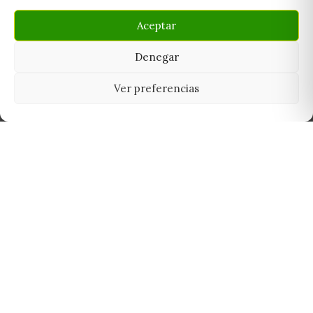
Aceptar
Denegar
Ver preferencias
Tu grow shop de confianza en
Casarrubios del Monte. Semillas, cultivo,
nutrición y accesorios para el cultivador