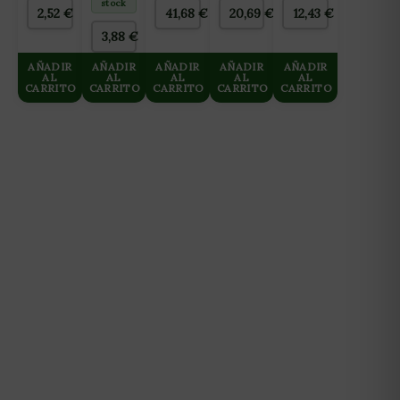
stock
60W
ROTORES
2,52
€
41,68
€
20,69
€
12,43
€
(WAVE
3,88
€
MAKER)
NEPTUNE
HIDROPONICS
AÑADIR
AÑADIR
AÑADIR
AÑADIR
AÑADIR
AL
AL
AL
AL
AL
CARRITO
CARRITO
CARRITO
CARRITO
CARRITO