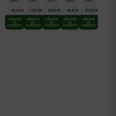
stock
stock
stock
stock
stock
3000
Y
AGUAS
10 M-
L/DIA
FINALIZACIÓN)
BLANDAS
60W
30,04
€
1.320,38
€
18,60
€
48,13
€
20,69
€
HASTA
2L
10L
125 L/H
AÑADIR
AÑADIR
AÑADIR
AÑADIR
AÑADIR
AL
AL
AL
AL
AL
CARRITO
CARRITO
CARRITO
CARRITO
CARRITO