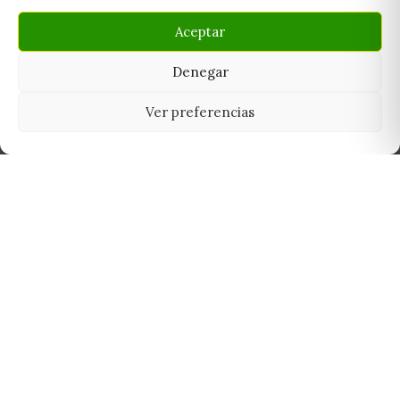
Aceptar
Denegar
Ver preferencias
Tu grow shop de confianza en
Casarrubios del Monte. Semillas, cultivo,
nutrición y accesorios para el cultivador